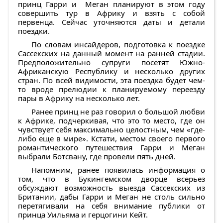
принц Гарри и Меган планируют в этом году
совершить тур в Африку и взять с собой
первенца. Сейчас уточняются даты и детали
поездки.
По словам инсайдеров, подготовка к поездке
Сассекских на данный момент на ранней стадии.
Предположительно супруги посетят Южно-
Африканскую Республику и несколько других
стран. По всей видимости, эта поездка будет чем-
то вроде прелюдии к планируемому переезду
пары в Африку на несколько лет.
Ранее принц не раз говорил о большой любви
к Африке, подчеркивая, что это то место, где он
чувствует себя максимально целостным, чем «где-
либо еще в мире». Кстати, местом своего первого
романтического путешествия Гарри и Меган
выбрали Ботсвану, где провели пять дней.
Напомним, ранее появилась информация о
том, что в Букингемском дворце всерьез
обсуждают возможность выезда Сассекских из
Британии, дабы Гарри и Меган не столь сильно
перетягивали на себя внимание публики от
принца Уильяма и герцогини Кейт.