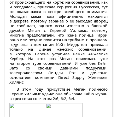
от происходящего на корте: на соревнования, как
и ожидалось, приехала герцогиня Суссекская, тут
же оказавшаяся в центре всеобщего внимания.
Молодая мама пока официально находится
в декрете, поэтому заранее о ее выходах дворец
не сообщает, однако всем известно о близкой
дружбе Меган с Сереной Уильямс, поэтому
многие предполагали, что жена принца Гарри
рано или поздно появится на трибуне. В прошлом
году она в компании Кейт Миддлтон приехала
только на финал женских соревнований,
в котором Серена уступила немке Анжелике
Кербер. На этот раз Меган появилась уже
на втором туре соревнований. И уже без Кейт.
Зато со своими давними подругами,
телепродюсером Линдси Рот и дочерью
основателя компании Direct Supply Женевьев
Хиллис.
В этом году присутствие Меган принесло
Серене Уильямс удачу: она обыграла Кайю Йуван
в трех сетах со счетом 2:6, 6:2, 6:4.