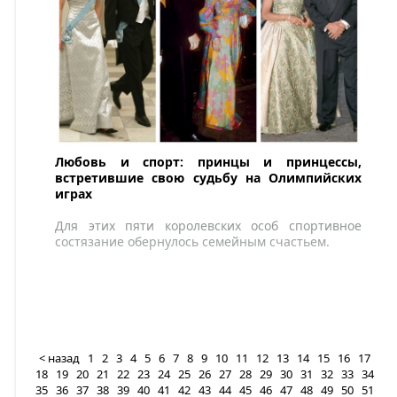
Любовь и спорт: принцы и принцессы,
встретившие свою судьбу на Олимпийских
играх
Для этих пяти королевских особ спортивное
состязание обернулось семейным счастьем.
< назад
1
2
3
4
5
6
7
8
9
10
11
12
13
14
15
16
17
18
19
20
21
22
23
24
25
26
27
28
29
30
31
32
33
34
35
36
37
38
39
40
41
42
43
44
45
46
47
48
49
50
51