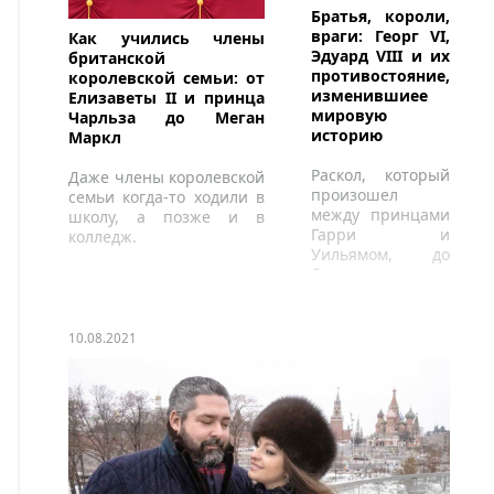
Братья, короли,
враги: Георг VI,
Как учились члены
Эдуард VIII и их
британской
противостояние,
королевской семьи: от
изменившиее
Елизаветы II и принца
мировую
Чарльза до Меган
историю
Маркл
Раскол, который
Даже члены королевской
произошел
семьи когда-то ходили в
между принцами
школу, а позже и в
Гарри и
колледж.
Уильямом, до
боли напоминает
историю 80-
летней давности.
10.08.2021