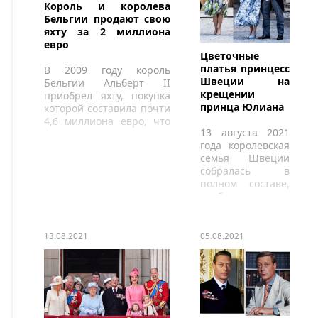
Король и королева
Бельгии продают свою
яхту за 2 миллиона
евро
Цветочные
платья принцесс
В 2009 году король
Швеции на
Бельгии Альберт II
крещении
приобрел яхту, покупка
принца Юлиана
которой составила почти
4,6 миллиона евро, что
13 августа 2021
вызвало споры в период
года королевская
экономического кризиса.
семья Швеции
собралась в
полном составе,
чтобы
отпраздновать
крещение
младшего сына
13.08.2021
05.08.2021
принца Кала
Филиппа и
принцессы
Софии.