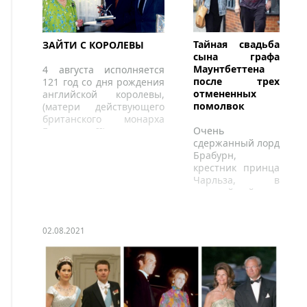
Тайная свадьба
ЗАЙТИ С КОРОЛЕВЫ
сына графа
Маунтбеттена
4 августа исполняется
после трех
121 год со дня рождения
отмененных
английской королевы,
помолвок
(матери действующего
британского монарха
Очень
Елизаветы II)
сдержанный лорд
Брабурн,
крестник принца
Чарльза, в
строжайшей
тайне женился на
Амбре Пузе в
конце мая 2021
02.08.2021
года.