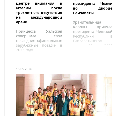
центре внимания в
президента Чехии
Италии после
во дворце
трехлетнего отсутствия
Елизаветы
на международной
арене
Хранительница
Короны приняла
Принцесса Уэльская
президента Чешской
совершила свои
Республики в
последние официальные
Елизаветинском
зарубежные поездки в
дворце 13 мая 2026
2023 году.
года.
15.05.2026