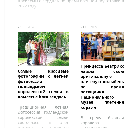
проблемы с сердцем во время военной подготовки в
2022 году.
21.05.2026
21.05.2026
Принцесса Беатрикс
Самые красивые
нашла свою
фотографии с летней
оригинальную
фотосессии
плетеную колыбель
голландской
во время
королевской семьи в
посещения
поместье Клингендаль
Национального
музея плетения
Традиционная летняя
корзин
фотосессия голландской
королевской семьи
В среду бывшая
состоялась в этот
королева
четверг в поместье
Нидерландов