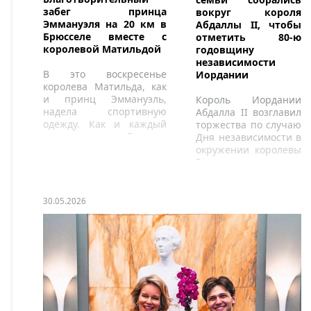
забег принца
вокруг короля
Эммануэля на 20 км в
Абдаллы II, чтобы
Брюсселе вместе с
отметить 80-ю
королевой Матильдой
годовщину
независимости
В это воскресенье
Иордании
королева Матильда, как
и принц Эммануэль,
Король Иордании
надела спортивную
Абдалла II возглавил
одежду. Как и каждый
торжества по случаю
год, королева Бельгии
Дня независимости в
приняла участие в
окружении королевы
традиционном 20-
Рании, наследного
километровом забеге в
принца Хусейна,
Брюсселе.
принцессы Раджвы,
принцессы Сальмы,
30.05.2026
принца Хашема и
принцессы Муны.