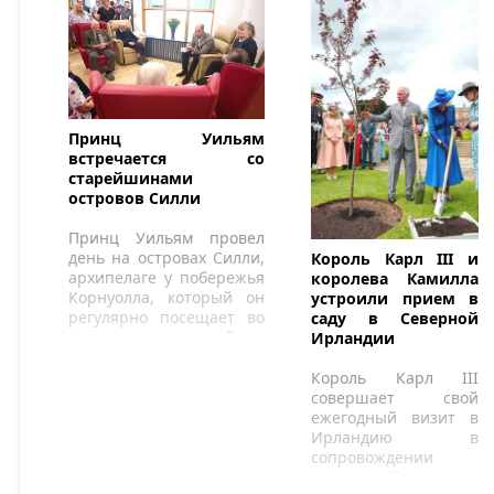
Принц Уильям
встречается со
старейшинами
островов Силли
Принц Уильям провел
день на островах Силли,
Король Карл III и
архипелаге у побережья
королева Камилла
Корнуолла, который он
устроили прием в
регулярно посещает во
саду в Северной
время семейных
Ирландии
каникул.
Король Карл III
совершает свой
ежегодный визит в
Ирландию в
сопровождении
королевы Камиллы.