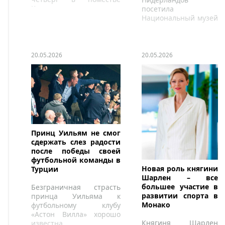
Клингендаль.
посетила
Национальный музей
плетения корзин.
20.05.2026
20.05.2026
Принц Уильям не смог
сдержать слез радости
после победы своей
футбольной команды в
Новая роль княгини
Турции
Шарлен – все
большее участие в
Безграничная страсть
развитии спорта в
принца Уильяма к
Монако
футбольному клубу
«Астон Вилла» хорошо
Княгиня Шарлен
известна.