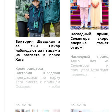
Наследный принц
Селангора скоро
Виктория Шведская и
впервые станет
ее сын Оскар
отцом
наблюдают за птицами
на рассвете в парке
Наследный принц
Хага
Амир Шах из
Селангора и
Кронпринцесса
принцесса Афза ждут
Виктория Шведская
первенца.
прогулялась по парку
Единственный сын
Хага вместе с принцем
султана Селангора
Оскаром, чтобы
женился в октябре
понаблюдать за пением
прошлого года.
птиц ранним утром.
22.05.2026
22.05.2026