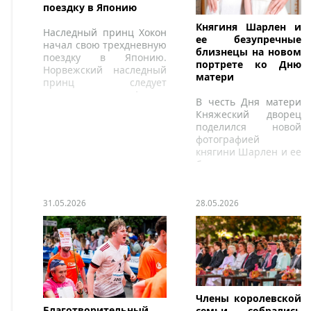
поездку в Японию
Княгиня Шарлен и
Наследный принц Хокон
ее безупречные
начал свою трехдневную
близнецы на новом
поездку в Японию.
портрете ко Дню
Норвежский наследный
матери
принц следует
насыщенному графику в
В честь Дня матери
Токио.
Княжеский дворец
поделился новой
фотографией
княгини Шарлен и ее
близнецов.
31.05.2026
28.05.2026
Члены королевской
Благотворительный
семьи собрались