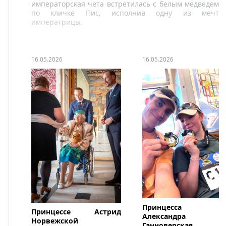
императорская чета встретилась с белым медведем
по кличке Пис, исполнив одну из мечт
императрицы.
16.05.2026
16.05.2026
Принцесса
Принцессе Астрид
Александра
Норвежской
Ганноверская