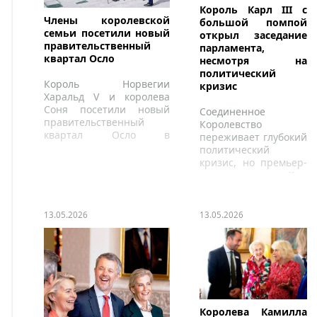
Король Карл III с
Члены королевской
большой помпой
семьи посетили новый
открыл заседание
правительственный
парламента,
квартал Осло
несмотря на
политический
Король Норвегии
кризис
Харальд V и королева
Соня посетили новый
Соединенное
правительственный
Королевство
квартал Осло в
переживает глубокий
сопровождении
политический
наследного принца
кризис, но премьер-
Хокона.
министр сэр Кир
Стармер, похоже, не
намерен уступать
давлению.
13.05.2026
13.05.2026
Королева Камилла