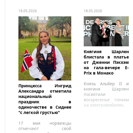
18.05.2026
18.05.2026
Княгиня Шарлен
блистала в платье
от Дженни Пэкхэм
на гала-вечере E-
Prix в Монако
Князь Альбер II и
Принцесса Ингрид
княгиня Шарлен
Александра отметила
посвятили
национальный
воскресенье гонкам
праздник в
на электромобилях.
одиночестве в Сиднее
"с легкой грустью"
17 мая норвежцы
отмечают свой