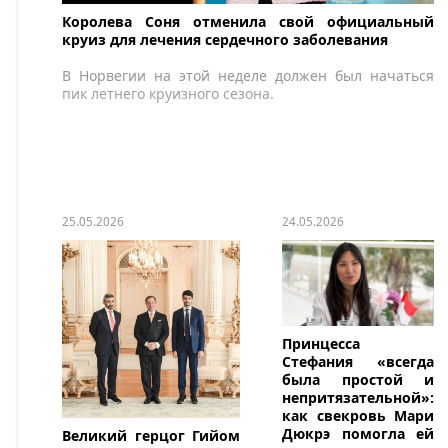
Королева Соня отменила свой официальный
круиз для лечения сердечного заболевания
В Норвегии на этой неделе должен был начаться
пик летнего круизного сезона.
25.05.2026
24.05.2026
Принцесса
Стефания «всегда
была простой и
непритязательной»:
как свекровь Мари
Дюкрэ помогла ей
Великий герцог Гийом