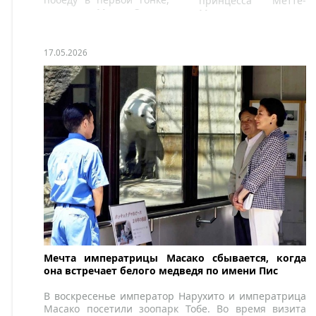
принцесса Метте-
опередив Митча Эванса
Марит и принц
и Хосепа Марию Марти.
Сверре Магнус
появились на
балконе
17.05.2026
Королевского дворца
в Осло
Мечта императрицы Масако сбывается, когда
она встречает белого медведя по имени Пис
В воскресенье император Нарухито и императрица
Масако посетили зоопарк Тобе. Во время визита