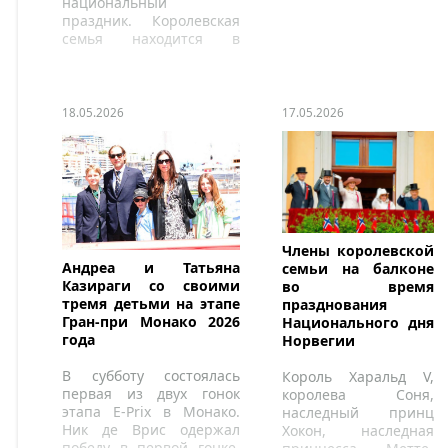
национальный
праздник. Королевская
семья находится в
центре торжеств.
18.05.2026
17.05.2026
Члены королевской
Андреа и Татьяна
семьи на балконе
Казираги со своими
во время
тремя детьми на этапе
празднования
Гран-при Монако 2026
Национального дня
года
Норвегии
В субботу состоялась
Король Харальд V,
первая из двух гонок
королева Соня,
этапа E-Prix в Монако.
наследный принц
Ник де Врис одержал
Хокон, наследная
победу в первой гонке,