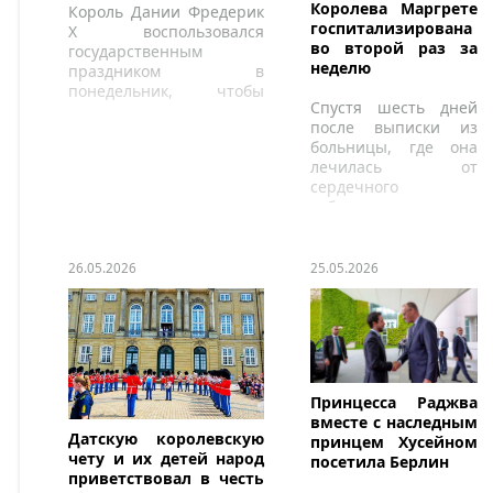
Королева Маргрете
Король Дании Фредерик
госпитализирована
X воспользовался
во второй раз за
государственным
неделю
праздником в
понедельник, чтобы
Спустя шесть дней
организовать
после выписки из
Королевский забег —
больницы, где она
ежегодный забег,
лечилась от
проводимый в честь его
сердечного
дня рождения.
заболевания,
королева Маргрете в
понедельник
вернулась в
26.05.2026
25.05.2026
Ригсхоспитал в
Копенгагене.
Принцесса Раджва
вместе с наследным
Датскую королевскую
принцем Хусейном
чету и их детей народ
посетила Берлин
приветствовал в честь