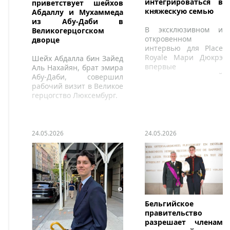
интегрироваться в
приветствует шейхов
княжескую семью
Абдаллу и Мухаммеда
из Абу-Даби в
В эксклюзивном и
Великогерцогском
откровенном
дворце
интервью для Place
Royale Мари Дюкрэ
Шейх Абдалла бин Зайед
впервые
Аль Нахайян, брат эмира
рассказывает о своей
Абу-Даби, совершил
встрече с Луи Дюкрэ,
рабочий визит в Великое
своих отношениях с
герцогство Люксембург.
княжеской семьей и
подробно описывает
свою деятельность.
24.05.2026
24.05.2026
Бельгийское
правительство
разрешает членам