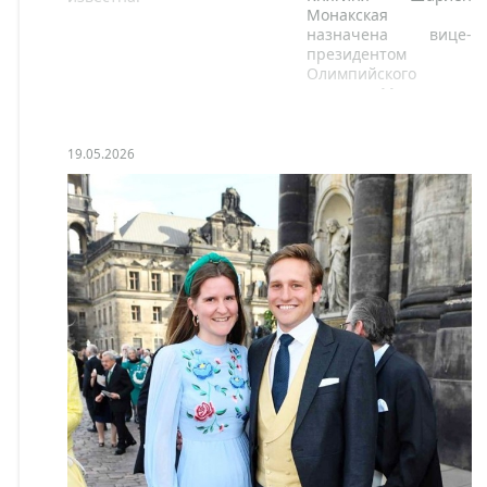
Монакская
назначена вице-
президентом
Олимпийского
комитета Монако.
19.05.2026