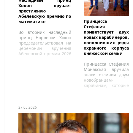
Наследный принц
Хокон вручает
престижную
Абелевскую премию по
Принцесса
математике
Стефания
приветствует двух
Во вторник наследный
новых карабинеров,
принц Норвегии Хокон
пополнивших ряды
председательствовал на
охранного корпуса
церемонии вручения
княжеской семьи
Абелевской премии 2026
года.
Принцесса Стефания
Монакская вручила
знаки отличия двум
новобранцам-
карабинам, которые
присоединяются к
карабинерам князя.
27.05.2026