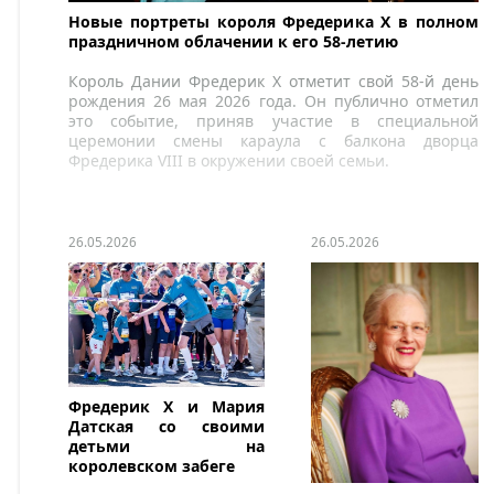
Новые портреты короля Фредерика X в полном
праздничном облачении к его 58-летию
Король Дании Фредерик X отметит свой 58-й день
рождения 26 мая 2026 года. Он публично отметил
это событие, приняв участие в специальной
церемонии смены караула с балкона дворца
Фредерика VIII в окружении своей семьи.
26.05.2026
26.05.2026
Фредерик X и Мария
Датская со своими
детьми на
королевском забеге