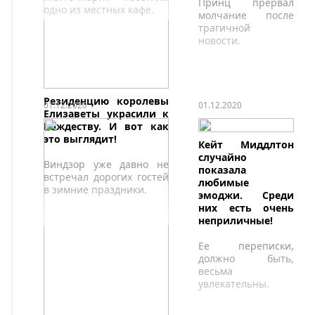
Принц прервал
одно из местных кафе.
молчание после
трагичной
новости.
Резиденцию королевы
01.12.2020
01.12.2020
Елизаветы украсили к
Рождеству. И вот как
это выглядит!
Кейт Миддлтон
случайно
Виндзор уже давно не
показала
встречал дорогих гостей
любимые
в зимние праздники.
эмоджи. Среди
них есть очень
неприличные!
Ее переписки,
должно быть,
весьма
увлекательны.