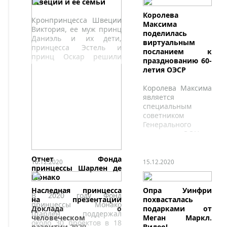
Швеции и ее семьи
Королева
Кронпринцесса Швеции
Максима
Виктория, ее муж принц
поделилась
Даниэль и их дети,
виртуальным
принцесса Эстель и
посланием к
принц Оскар решили
празднованию 60-
помочь
летия ОЭСР
благотворительным
ассоциациям и
Королева Максима
упаковать
является
рождественские
специальным
подарки.
советником
Генерального
секретаря ООН по
инклюзивному
финансированию
Отчет Фонда
развития.
16.12.2020
15.12.2020
принцессы Шарлен де
Монако
Наследная принцесса
Опра Уинфри
В 2020 году Фонд
на презентации
похвасталась
принцессы Монако
Доклада о
подарками от
Шарлен поддержал
человеческом
Меган Маркл.
около 30 проектов в 18
развитии 2020
Видео!