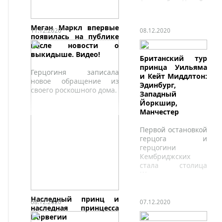
Аммар бин Хумайд
аль-Нуайми,
наследный принц
Меган Маркл впервые
эмирата Аджман,
11.12.2020
08.12.2020
появилась на публике
присутствовали на
после новости о
церемонии
выкидыше. Видео!
выпускного вечера
Британский тур
своих сыновей
принца Уильяма
Герцогиня записала
и Кейт Миддлтон:
новое обращение из
Эдинбург,
своего роскошного дома.
Западный
Йоркшир,
Манчестер
Первой остановкой
герцога и
герцогини
Кембриджских
стала столица
Шотландии.
Наследный принц и
08.12.2020
07.12.2020
наследная принцесса
Норвегии