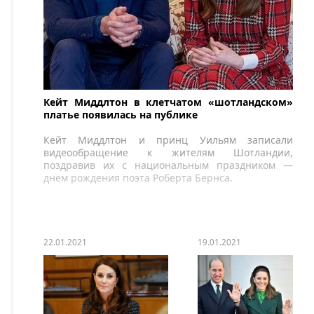
Кейт Миддлтон в клетчатом «шотландском»
платье появилась на публике
Кейт Миддлтон и принц Уильям записали
видеообращение к жителям Шотландии,
поздравив их с национальным праздником —
днем рождения поэта Роберта Бернса.
22.01.2021
19.01.2021