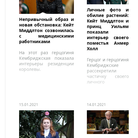
Личные фото и
обилие растений:
Непривычный образ и
Кейт Миддлтон и
новая обстановка: Кейт
принц Уильям
Миддлтон созвонилась
показали
с медицинскими
интерьер своего
работниками
поместья Анмер
Холл
На этот раз герцогиня
Кембриджская показала
Герцог и герцогиня
интерьеры резиденции
Кембриджские
королевы.
рассекретили
частичку своего
личного
пространства.
15.01.2021
14.01.2021