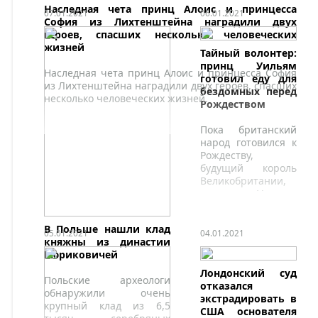
Наследная чета принц Алоис и принцесса
07.01.2021
06.01.2021
София из Лихтенштейна наградили двух
героев, спасших несколько человеческих
жизней
Тайный волонтер:
принц Уильям
Наследная чета принц Алоис и принцесса София
готовил еду для
из Лихтенштейна наградили двух героев, спасших
бездомных перед
несколько человеческих жизней.
Рождеством
Пока британский
народ готовился к
Рождеству,
будущий король
Великобритании,
принц Уильям,
"вершил добрые
дела".
В Польше нашли клад
05.01.2021
04.01.2021
княжны из династии
Рюриковичей
Лондонский суд
Польские археологи
отказался
обнаружили очень
экстрадировать в
крупный клад из 6,5
США основателя