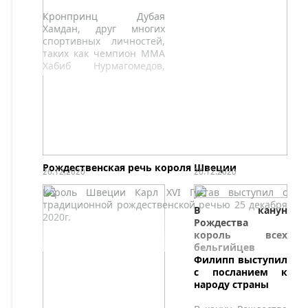
Кронпринц Дубая
Хамдан, друг многих
спортивных личностей,
таких как чемпион ММА
Хабиб Нурмагомедов,
представил еще одного
своего друга Криштиану
Роналду
Рождественская речь короля Швеции
26.12.2020
26.12.2020
Король Швеции Карл XVI Густав выступил с
традиционной рождественской речью 25 декабря
В канун
2020г.
Рождества
король всех
бельгийцев
Филипп выступил
с посланием к
народу страны