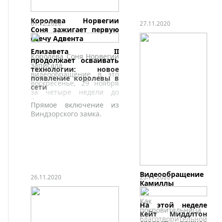
Королева Норвегии
01.12.2020
27.11.2020
Соня зажигает первую
свечу Адвента
Елизавета II
Королева Соня Норвегии
продолжает осваивать
записала
технологии: новое
видеообращение в это
появление королевы в
воскресенье, 29 ноября
сети
за четыре недели до
Рождества.
Прямое включение из
Виндзорского замка.
Видеообращение
26.11.2020
25.11.2020
Камиллы
Как
На этой неделе
покровительница
Кейт Миддлтон
благотворительной