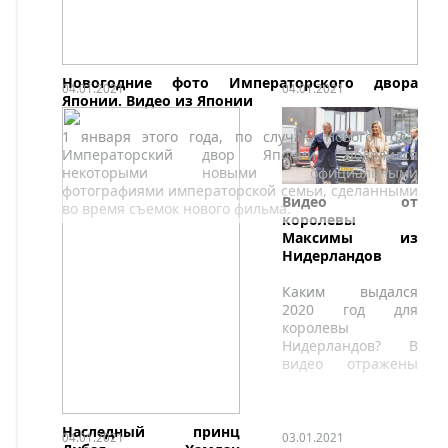
санитарных норм.
Новогодние фото Императорского двора
04.01.2021
04.01.2021
Японии. Видео из Японии
1 января этого года, по случаю Нового года,
Императорский двор Японии поделился
некоторыми новыми официальными
фотографиями императорской семьи, сделанными
Видео от
во время съемок нового фильма.
королевы
Максимы из
Нидерландов
Каким выдался
2020 год для
королевы
Нидерландов? В
видео отражены
самые главные
моменты.
Наследный принц
04.01.2021
03.01.2021