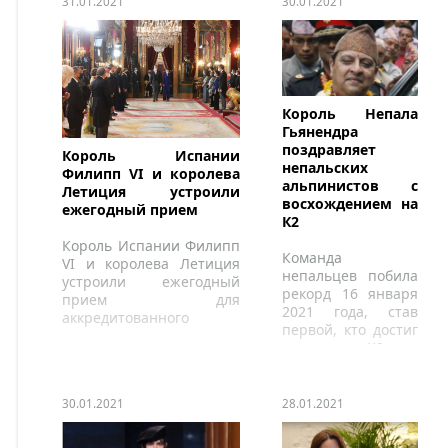
31.01.2021
30.01.2021
Король Непала
Гьянендра
поздравляет
Король Испании
непальских
Филипп VI и королева
альпинистов с
Летиция устроили
восхождением на
ежегодный прием
К2
Король Испании Филипп
Команда
VI и королева Летиция
непальцев побила
устроили ежегодный
рекорд 16 января
прием для
2021 года, став
аккредитованного
первой, кто достиг
дипломатического
вершины К2 во
корпуса по случаю
время зимней
Нового 2021 года
экспедиции.
30.01.2021
28.01.2021