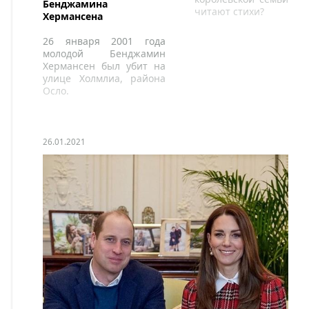
Бенджамина
читают стихи?
Хермансена
26 января 2001 года
молодой Бенджамин
Хермансен был убит на
улице Холмлиа, района
Осло.
26.01.2021