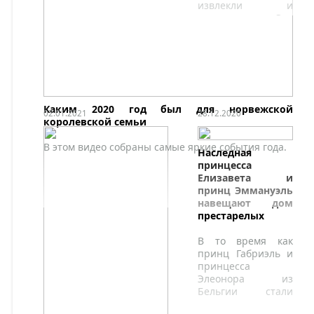
извлекли и
перенесли. Это
было непросто, но
все же было много
возможностей для
роста.
Каким 2020 год был для норвежской
02.01.2021
28.12.2020
королевской семьи
В этом видео собраны самые яркие события года.
Наследная
принцесса
Елизавета и
принц Эммануэль
навещают дом
престарелых
В то время как
принц Габриэль и
принцесса
Элеонора из
Бельгии стали
волонтерами в