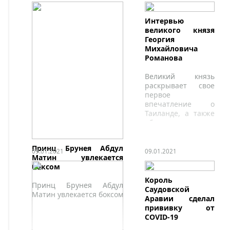
Интервью
великого князя
Георгия
Михайловича
Романова
Великий князь
раскрывает свое
первое
впечатление о
Таиланде, а также
об императорском
доме Романовых в
наши дни.
Принц Брунея Абдул
09.01.2021
09.01.2021
Матин увлекается
боксом
Король
Принц Брунея Абдул
Саудовской
Матин увлекается боксом
Аравии сделал
прививку от
COVID-19