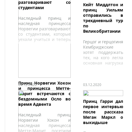
разговаривают со
Кейт Миддлтон и
студентами
принц Уильям
отправились в
Наследный принц и
трехдневный тур
наследная принцесса
по
Норвегии разговаривают
Великобритании
со студентами, которые
уехали учиться и теперь
Герцог и герцогиня
находятся вдали от своих
Кембриджские
семей.
хотят поддержать
тех, на кого легла
основная нагрузка
в связи с
пандемией.
Принц Норвегии Хокон
04.12.2020
03.12.2020
и принцесса Метте-
Марит встречаются с
бездомными Осло во
Принц Гарри дал
время Адвента
первое интервью
после рассказа
Наследный принц
Меган Маркл о
Норвегии Хокон и
выкидыше
наследная принцесса
Метте-Марит посетили