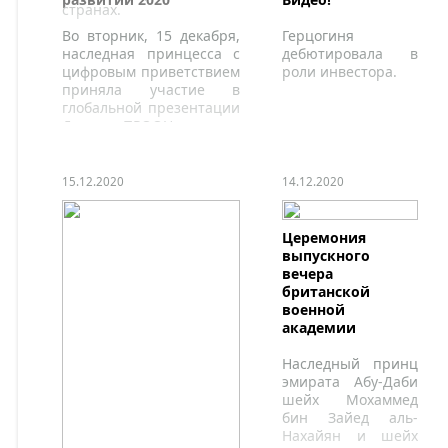
странах.
Во вторник, 15 декабря,
Герцогиня
наследная принцесса с
дебютировала в
цифровым приветствием
роли инвестора.
приняла участие в
глобальной презентации
Доклада ПРООН
15.12.2020
14.12.2020
Церемония
выпускного
вечера
британской
военной
академии
Наследный принц
эмирата Абу-Даби
шейх Мохаммед
бин Зайед аль-
Нахайян и шейх