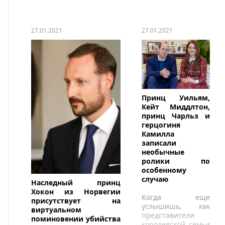
27.01.2021
27.01.2021
Принц Уильям,
Кейт Миддлтон,
принц Чарльз и
герцогиня
Камилла
записали
необычные
ролики по
особенному
случаю
Наследный принц
Хокон из Норвегии
Когда еще
присутствует на
услышишь, как
виртуальном
представители
поминовении убийства
королевской семьи