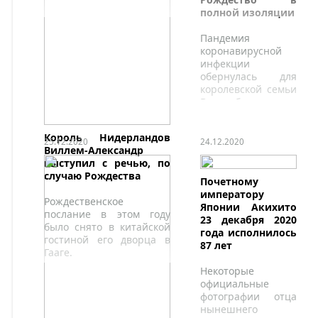
полной изоляции
Пандемия
коронавирусной
инфекции
обернулась для
королевской семьи
Великобритании
нарушением еще
одной многолетней
Король Нидерландов
традиции.
25.12.2020
24.12.2020
Виллем-Александр
выступил с речью, по
случаю Рождества
Почетному
императору
Рождественское
Японии Акихито
послание в этом году
23 декабря 2020
было снято в китайской
года исполнилось
гостиной его дворца в
87 лет
Гааге.
Некоторые
официальные
фотографии отца
нынешнего