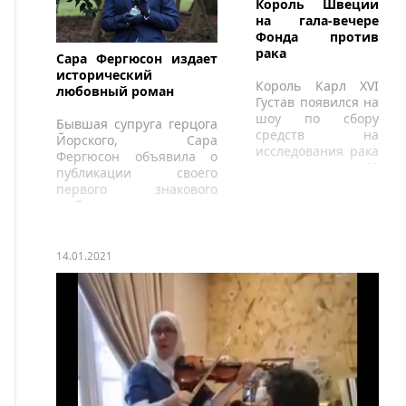
Король Швеции
на гала-вечере
Фонда против
рака
Сара Фергюсон издает
исторический
Король Карл XVI
любовный роман
Густав появился на
шоу по сбору
Бывшая супруга герцога
средств на
Йорского, Сара
исследования рака
Фергюсон объявила о
в понедельник, 11
публикации своего
января 2021 года.
первого знакового
любовного романа
следующим летом.
14.01.2021