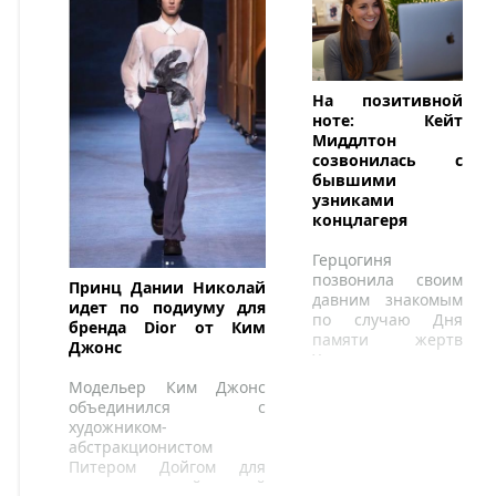
На позитивной
ноте: Кейт
Миддлтон
созвонилась с
бывшими
узниками
концлагеря
Герцогиня
позвонила своим
Принц Дании Николай
давним знакомым
идет по подиуму для
по случаю Дня
бренда Dior от Ким
памяти жертв
Джонс
Холокоста.
Модельер Ким Джонс
объединился с
художником-
абстракционистом
Питером Дойгом для
создания своей новой