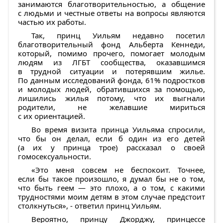
занимаются благотворительностью, а общение
с людьми и честные ответы на вопросы являются
частью их работы.
Так, принц Уильям недавно посетил
благотворительный фонд Альбертa Кеннеди,
который, помимо прочего, помогает молодым
людям из ЛГБТ сообщества, оказавшимся
в трудной ситуации и потерявшим жилье.
По данным исследований фонда, 61% подростков
и молодых людей, обратившихся за помощью,
лишились жилья потому, что их выгнали
родители, не желавшие мириться
с их ориентацией.
Во время визита принца Уильяма спросили,
что бы он делал, если б один из его детей
(а их у принца трое) рассказал о своей
гомосексуальности.
«Это меня совсем не беспокоит. Точнее,
если бы такое произошло, я думал бы не о том,
что быть геем — это плохо, а о том, с какими
трудностями моим детям в этом случае предстоит
столкнуться», - ответил принц Уильям.
Вероятно, принцу Джорджу, принцессе