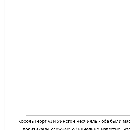
Король Георг VI и Уинстон Черчилль - оба были м
С политиками сложнее: официально известно, что