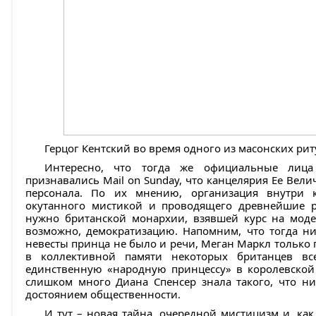
Герцог Кентский во время одного из масонских рит
Интересно, что тогда же официальные лица
признавались Mail on Sunday, что канцелярия Ее Вели
персонала. По их мнению, организация внутри к
окутанного мистикой и проводящего древнейшие ри
нужно британской монархии, взявшей курс на моде
возможно, демократизацию. Напомним, что тогда ни
невесты принца не было и речи, Меган Маркл только п
в коллективной памяти некоторых британцев вс
единственную «народную принцессу» в королевской
слишком много Диана Спенсер знала такого, что ни
достоянием общественности.
И тут – новая тайна, очередной мистицизм и, как