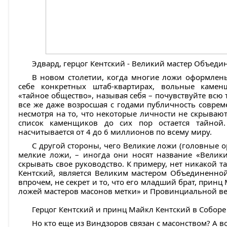
Эдвард, герцог Кентский - Великий мастер Объед
В новом столетии, когда многие ложи оформлен
себе конкретных штаб-квартирах, вольные камен
«тайное общество», называя себя – почувствуйте всю 
все же даже возросшая с годами публичность совре
несмотря на то, что некоторые личности не скрывают
список каменщиков до сих пор остается тайной
насчитывается от 4 до 6 миллионов по всему миру.
С другой стороны, чего Великие ложи (головные
мелкие ложи, – иногда они носят название «Великий
скрывать свое руководство. К примеру, нет никакой т
Кентский, является Великим мастером Объединенной
впрочем, не секрет и то, что его младший брат, прин
ложей мастеров масонов метки» и Провинциальной в
Герцог Кентский и принц Майкл Кентский в Соборе 
Но кто еще из Виндзоров связан с масонством? А во