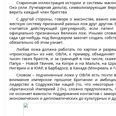
Старинная иллюстрация истории и системы масонс
Око (или Лучезарная дельта), символизирующая Вер
верить каждый член братства
С другой стороны, говоря о масонстве, важно и
жесткую систему признаний разных лож друг другом. В
считается действующей (регулярной), если патен
официально признанных Великих лож. Иными словами
сада где-нибудь под Виндзором захочет создать собс
обязательно об этом узнает.
Любая ложа должна работать по хартии и разре
«происходить» из нее. ОВЛА, к примеру, объединяе
тысяч таких братств, и за границей в том числе, скаж
Папуа – Новой Гвинее, на Кипре и на Мальте, на Шри
Нигерии и в ЮАР, в Барбадосе, в Канаде (Монреаль и Г
Словом – подчиненные ложи у ОВЛА есть почти во
внимание имперское прошлое Британии и амбиции
лидерство в Содружестве наций (то, что некоторы
«Британской Империей 2.0»), сложно предположить, 
не осознает важности поддержания контактов с заморс
экономических и дипломатических до культурных и д