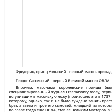
Фредерик, принц Уэльский - первый масон, прина
Герцог Сассекский - первый Великий мастер ОВЛА
Впрочем, масонами королевские принцы бы
специализированный журнал Freemasonry today, перв
вступившим в масонскую ложу (произошло это в 1737 г
которому, однако, так и не было суждено занять прес
брат, а затем и трое его сыновей, младший из которы
во главе тогда еще ПВЛА, став ее Великим мастером в 