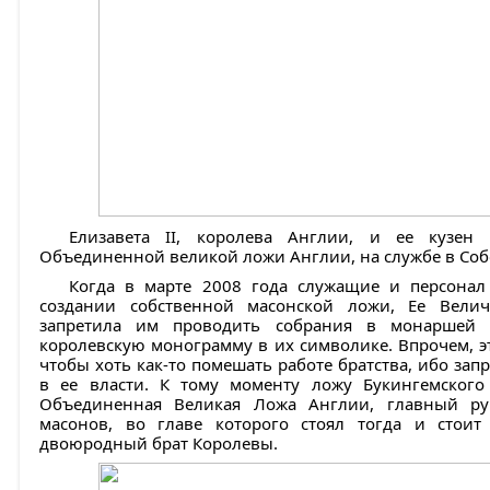
Елизавета II, королева Англии, и ее кузен 
Объединенной великой ложи Англии, на службе в Собо
Когда в марте 2008 года служащие и персонал
создании собственной масонской ложи, Ее Величес
запретила им проводить собрания в монаршей 
королевскую монограмму в их символике. Впрочем, эт
чтобы хоть как-то помешать работе братства, ибо зап
в ее власти. К тому моменту ложу Букингемског
Объединенная Великая Ложа Англии, главный ру
масонов, во главе которого стоял тогда и стоит
двоюродный брат Королевы.