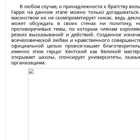
В любом случае, о принадлежности к братству во
Гарри на данном этапе можно только догадываться.
масонством их не скомпрометирует никак, ведь декл
может обсуждать в своих стенах ни политику, н
противоречивые темы, по которым членам королевс
резких высказываний и действий. Созданное изнач
всечеловеческой любви и нравственного совершенств
официальной целью провозглашает благотворитель
именно этим герцог Кентский как Великий масте
открывает школы, спонсирует университеты, оказы
организациям.