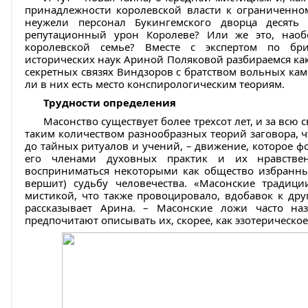
принадлежности королевской власти к ограниченном
неужели персонал Букингемского дворца десять
репутационный урон Королеве? Или же это, наоб
королевской семье? Вместе с экспертом по бр
исторических наук Ариной Поляковой разбираемся как
секретных связях Виндзоров с братством вольных ка
ли в них есть место конспирологическим теориям.
Трудности определения
Масонство существует более трехсот лет, и за всю
таким количеством разнообразных теорий заговора, ч
до тайных ритуалов и учений, – движение, которое ф
его членами духовных практик и их нравствен
восприниматься некоторыми как общество избранны
вершит) судьбу человечества. «Масонские традиц
мистикой, что также провоцировало, вдобавок к друг
рассказывает Арина. – Масонские ложи часто н
предпочитают описывать их, скорее, как эзотерическое