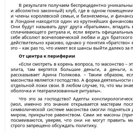
В результате получаем беспрецедентно уникальный
и абсолютно законный) клуб, где в одном помещении 
и члены королевской семьи, и бизнесмены, и финанси
в Лондоне находится один из крупнейших финансовы
Они будут называть друг друга «братьями», впадать
сплачивающего ритуала и, если верить официальным
себе абсолют всечеловеческой любви и дух братского 
действительно красиво, однако у понятия «братство» е
это – как раз то, что имеет все шансы выйти далеко за
От центра к периферии
«Если смотреть в корень вопроса, то масонство – э
элита, там вертятся большие деньги, а деньги, к
рассказывает Арина Полякова. – Таким образом, ес
масонства является господство. А форма деятельности
отдельной ложи свои. В любом случае, то, что мы зна
оболочка и театрализованные ритуалы».
Что это за господство? Адепты конспирологическ
(мол, именно это знание открывается мастерам пос
символической системе масонства смогли подняться 
миром, прикрытое равенством. Сами же масоны (прич
посмеиваются, уверяя, что они не могут править 
строго запрещено обсуждать политику.