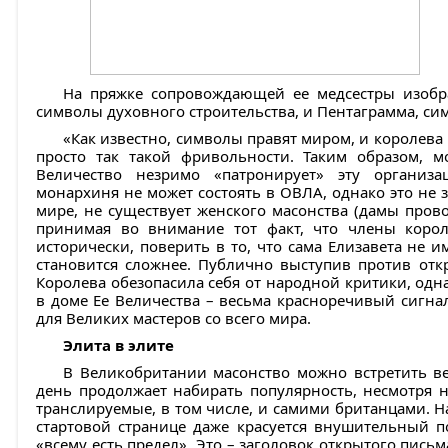
На пряжке сопровождающей ее медсестры изобр
символы духовного строительства, и Пентаграмма, с
«Как известно, символы правят миром, и королева 
просто так такой фривольности. Таким образом, м
Величество незримо «патронирует» эту организа
монархиня не может состоять в ОВЛА, однако это не з
мире, не существует женского масонства (дамы прово
принимая во внимание тот факт, что члены корол
исторически, поверить в то, что сама Елизавета не 
становится сложнее. Публично выступив против отк
Королева обезопасила себя от народной критики, одна
в доме Ее Величества – весьма красноречивый сигнал
для Великих мастеров со всего мира.
Элита в элите
В Великобритании масонство можно встретить ве
день продолжает набирать популярность, несмотря 
транслируемые, в том числе, и самими британцами. 
стартовой странице даже красуется внушительный п
«всему есть предел». Это – заголовок открытого пись