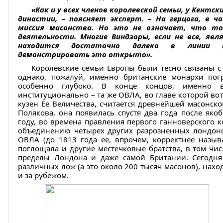
«Как и у всех членов королевской семьи, у Кентск
династии, – поясняет эксперт. – На герцога, в 
миссия масонства. Но это не означает, что то
деятельности. Многие Виндзоры, если не все, яв
находится достаточно далеко в линии на
демонстрировать это открыто».
Королевские семьи Европы были тесно связаны с 
однако, пожалуй, именно британские монархи пог
особенно глубоко. В конце концов, именно 
институционально – та же ОВЛА, во главе которой вот
кузен Ее Величества, считается древнейшей масонско
Полякова, она появилась спустя два года после якоб
году, во времена правления первого ганноверского ко
объединению четырех других разрозненных лондонс
ОВЛА (до 1813 года ее, впрочем, корректнее назы
поглощала и другие местечковые братства, в том чи
пределы Лондона и даже самой Британии. Сегодня
различных лож (а это около 200 тысяч масонов), нахо
и за рубежом.