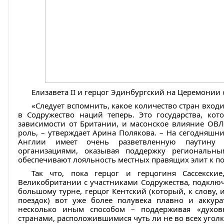
Елизавета II и герцог Эдинбургский на Церемонии
«Следует вспомнить, какое количество стран вхо
в Содружество наций теперь. Это государства, ко
зависимости от Британии, и масонское влияние ОВЛ
роль, – утверждает Арина Полякова. – На сегодняш
Англии имеет очень разветвленную паутину 
организациями, оказывая поддержку региональн
обеспечивают лояльность местных правящих элит к п
Так что, пока герцог и герцогиня Сассекски
Великобритании с участниками Содружества, подключа
большому турне, герцог Кентский (который, к слову,
поездок) вот уже более полувека плавно и аккура
несколько иным способом – поддерживая «духов
странами, расположившимися чуть ли не во всех уголк