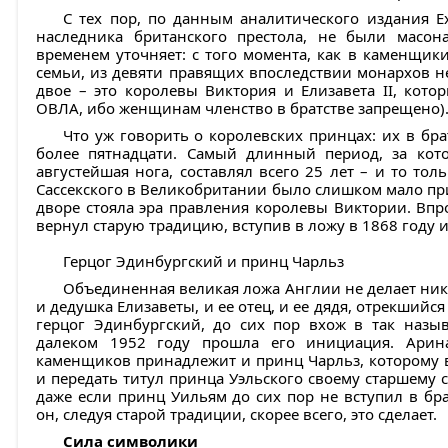
С тех пор, по данным аналитического издания Exec
наследника британского престола, не были масо
временем уточняет: с того момента, как в каменщик
семьи, из девяти правящих впоследствии монархов не
двое – это королевы Виктория и Елизавета II, кото
ОВЛА, ибо женщинам членство в братстве запрещено)
Что уж говорить о королевских принцах: их в бр
более пятнадцати. Самый длинный период, за кот
августейшая нога, составлял всего 25 лет – и то тол
Сассекского в Великобритании было слишком мало при
дворе стояла эра правления королевы Виктории. Впр
вернул старую традицию, вступив в ложу в 1868 году и
Герцог Эдинбургский и принц Чарльз
Объединенная великая ложа Англии не делает ник
и дедушка Елизаветы, и ее отец, и ее дядя, отрекшийся
герцог Эдинбургский, до сих пор вхож в так назыв
далеком 1952 году прошла его инициация. Арина
каменщиков принадлежит и принц Чарльз, которому в
и передать титул принца Уэльского своему старшему с
даже если принц Уильям до сих пор не вступил в бра
он, следуя старой традиции, скорее всего, это сделает.
Сила символики