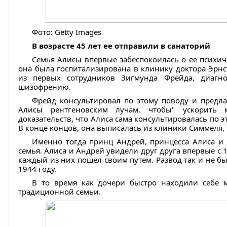
Фото: Getty Images
В возрасте 45 лет ее отправили в санаторий
Семья Алисы впервые забеспокоилась о ее психиче
она была госпитализирована в клинику доктора Эрн
из первых сотрудников Зигмунда Фрейда, диагн
шизофрению.
Фрейд консультировал по этому поводу и предла
Алисы рентгеновским лучам, чтобы" ускорить м
доказательств, что Алиса сама консультировалась по э
В конце концов, она выписалась из клиники Симмеля, н
Именно тогда принц Андрей, принцесса Алиса и и
семья. Алиса и Андрей увидели друг друга впервые с 1
каждый из них пошел своим путем. Развод так и не 
1944 году.
В то время как дочери быстро находили себе 
традиционной семьи.