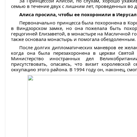
За Принцессой Алисой, по слухам, хорошо ухажи
семью в течение двух с лишним лет, проведенных во д
Алиса просила, чтобы ее похоронили в Иеруса
Первоначально принцесса была похоронена в Коро
в Виндзорском замке, но она пожелала быть похор
герцогиней Елизаветой, в монастыре на Масличной горе
также основала монастырь и помогала обездоленным.
После долгих дипломатических маневров ее желан
когда она была перезахоронена в церкви Свято
Министерство иностранных дел Великобритан
присутствовать, опасаясь, что визит королевской
оккупацию этого района. В 1994 году он, наконец, смог