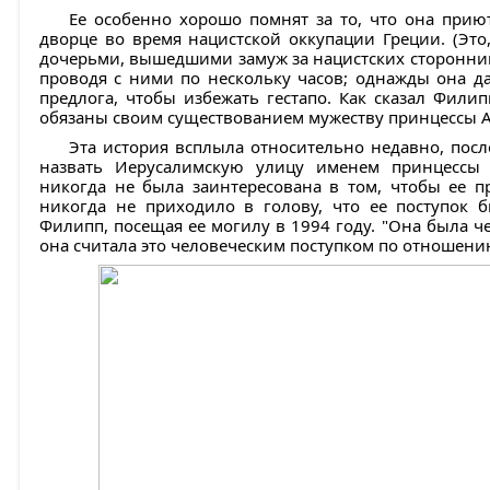
Ее особенно хорошо помнят за то, что она при
дворце во время нацистской оккупации Греции. (Это,
дочерьми, вышедшими замуж за нацистских стороннико
проводя с ними по нескольку часов; однажды она да
предлога, чтобы избежать гестапо. Как сказал Фили
обязаны своим существованием мужеству принцессы А
Эта история всплыла относительно недавно, посл
назвать Иерусалимскую улицу именем принцессы 
никогда не была заинтересована в том, чтобы ее пр
никогда не приходило в голову, что ее поступок б
Филипп, посещая ее могилу в 1994 году. "Она была ч
она считала это человеческим поступком по отношени