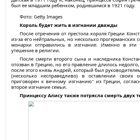
был ее младшим ребенком, родившимся в 1921 году.
Фото: Getty Images
Король будет жить в изгнании дважды
После отречения от престола короля Греции Конст
из-за его нейтральных, но несколько прогерманских 
монархи отправились в изгнание. Именно в эти 
утешение в религии.
После смерти второго сына и наследника Констан
отозван в Грецию, но его правление длилось недолго, 
после этого князь Андрей, который был руководител
(несколько несправедливо) в оставлении своих 
приговорен к вечному изгнанию" из Греции, соглас
второе изгнание семьи.
Принцессу Алису также потрясла смерть двух т