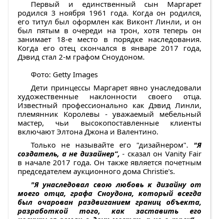
Первый и единственный сын Маргарет
родился 3 ноября 1961 года. Когда он родился,
его титул был оформлен как Виконт Линли, и он
был пятым в очереди на трон, хотя теперь он
занимает 18-е место в порядке наследования.
Когда его отец скончался в январе 2017 года,
Дэвид стал 2-м графом Сноудоном.
Фото: Getty Images
Дети принцессы Маргарет явно унаследовали
художественные наклонности своего отца.
Известный профессионально как Дэвид Линли,
племянник Королевы - уважаемый мебельный
мастер, чьи высокопоставленные клиенты
включают Элтона Джона и Валентино.
Только не называйте его "дизайнером".
"Я
создатель, а не дизайнер”,
- сказал он Vanity Fair
в начале 2017 года. Он также является почетным
председателем аукционного дома Christie's.
"Я унаследовал свою любовь к дизайну от
моего отца, графа Сноудона, который всегда
был очарован раздвиганием границ объекта,
разработкой того, как заставить его