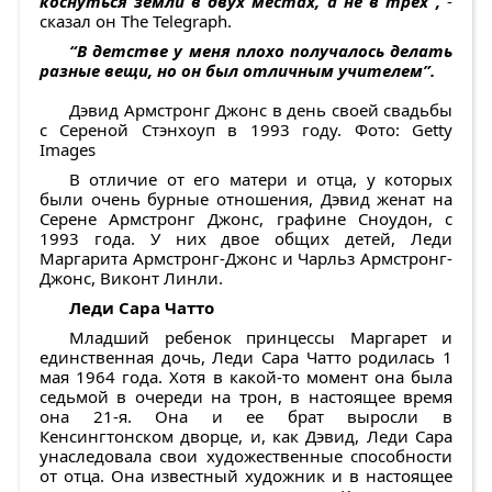
коснуться земли в двух местах, а не в трех”,
-
сказал он The Telegraph.
“В детстве у меня плохо получалось делать
разные вещи, но он был отличным учителем”.
Дэвид Армстронг Джонс в день своей свадьбы
с Сереной Стэнхоуп в 1993 году. Фото: Getty
Images
В отличие от его матери и отца, у которых
были очень бурные отношения, Дэвид женат на
Серене Армстронг Джонс, графине Сноудон, с
1993 года. У них двое общих детей, Леди
Маргарита Армстронг-Джонс и Чарльз Армстронг-
Джонс, Виконт Линли.
Леди Сара Чатто
Младший ребенок принцессы Маргарет и
единственная дочь, Леди Сара Чатто родилась 1
мая 1964 года. Хотя в какой-то момент она была
седьмой в очереди на трон, в настоящее время
она 21-я. Она и ее брат выросли в
Кенсингтонском дворце, и, как Дэвид, Леди Сара
унаследовала свои художественные способности
от отца. Она известный художник и в настоящее