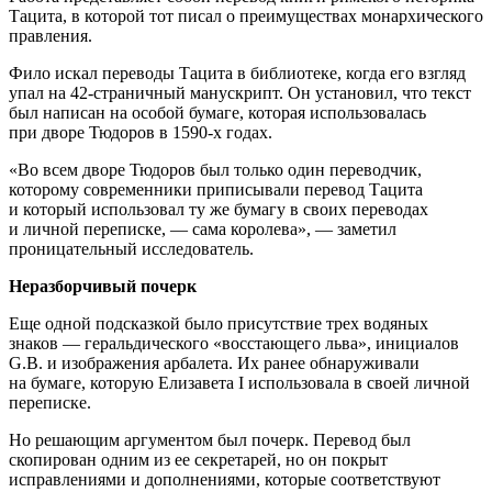
Тацита, в которой тот писал о преимуществах монархического
правления.
Фило искал переводы Тацита в библиотеке, когда его взгляд
упал на 42-страничный манускрипт. Он установил, что текст
был написан на особой бумаге, которая использовалась
при дворе Тюдоров в 1590-х годах.
«Во всем дворе Тюдоров был только один переводчик,
которому современники приписывали перевод Тацита
и который использовал ту же бумагу в своих переводах
и личной переписке, — сама королева», — заметил
проницательный исследователь.
Неразборчивый почерк
Еще одной подсказкой было присутствие трех водяных
знаков — геральдического «восстающего льва», инициалов
G.B. и изображения арбалета. Их ранее обнаруживали
на бумаге, которую Елизавета I использовала в своей личной
переписке.
Но решающим аргументом был почерк. Перевод был
скопирован одним из ее секретарей, но он покрыт
исправлениями и дополнениями, которые соответствуют