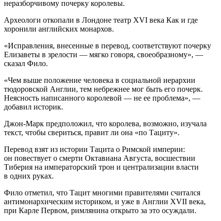
неразборчивому почерку королевы.
Археологи откопали в Лондоне театр XVI века Как и где
хоронили английских монархов.
«Исправления, внесенные в перевод, соответствуют почерку
Елизаветы в зрелости — мягко говоря, своеобразному», —
сказал Фило.
«Чем выше положение человека в социальной иерархии
тюдоровской Англии, тем небрежнее мог быть его почерк.
Неясность написанного королевой — не ее проблема», —
добавил историк.
Джон-Марк предположил, что королева, возможно, изучала
текст, чтобы свериться, правит ли она «по Тациту».
Перевод взят из истории Тацита о Римской империи:
он повествует о смерти Октавиана Августа, восшествии
Тиберия на императорский трон и централизации власти
в одних руках.
Фило отметил, что Тацит многими правителями считался
антимонархическим историком, и уже в Англии XVII века,
при Карле Первом, римлянина открыто за это осуждали.