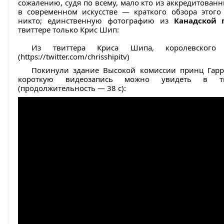
сожалению, судя по всему, мало кто из аккредитован
в современном искусстве — краткого обзора этого
никто; единственную фотографию из
Канадской 
твиттере только Крис Шип:
Из твиттера Криса Шипа, королевского 
(https://twitter.com/chrisshipitv)
Покинули здание Высокой комиссии принц Гарр
короткую видеозапись можно увидеть в т
(продолжительность — 38 с):