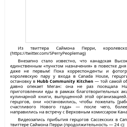
Из твиттера Саймона Перри, королевско
(https://twitter.com/SPerryPeoplemag)
Внезапно стало известно, что канадская Высо
единственным «пунктом назначения» в повестке дн
даже не первым! Пока корреспонденты и фотогр
королевскую пару у входа в Canada House, герцог
остановку в
Hubb Community Kitchen
— той самой о
давно опекает Меган: она не раз посещала Hu
приготовлении еды в рамках благотворительных ак
кулинарной книги, выпущенной этой организацией.
герцогов, они «остановились, чтобы пожелать [р
счастливого Нового года» — после чего, более
направились на встречу с Верховным комиссаром Кан
Видеозапись прибытия герцогов Сассекских в Ca
твиттере Саймона Перри (продолжительность — 24 с):