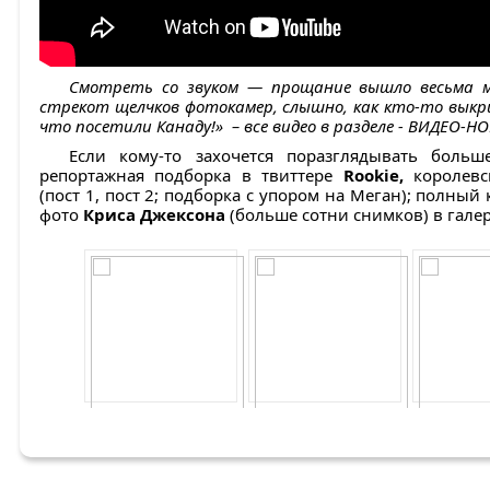
Смотреть со звуком — прощание вышло весьма м
стрекот щелчков фотокамер, слышно, как кто-то выкри
что посетили Канаду!» – все видео в разделе - ВИДЕО-Н
Если кому-то захочется поразглядывать боль
репортажная подборка в твиттере
Rookie,
королевск
(пост 1, пост 2; подборка с упором на Меган); полны
фото
Криса Джексона
(больше сотни снимков) в галере