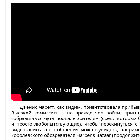
Дженис Чаретт, как видим, приветствовала прибыв
Высокой комиссии — но прежде чем войти, принц
собравшимся чуть поодаль зрителям (среди которых 
и просто любопытствующие), чтобы перекинуться с
видеозапись этого общения можно увидеть, наприме
королевского обозревателя Harper’s Bazaar (продолжит