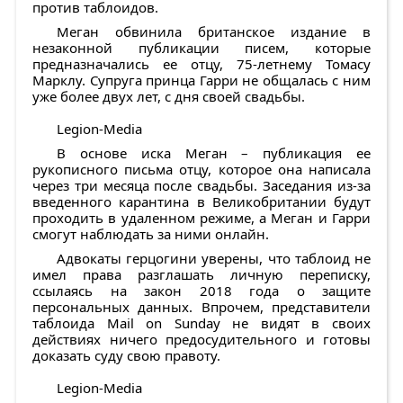
против таблоидов.
Меган обвинила британское издание в
незаконной публикации писем, которые
предназначались ее отцу, 75-летнему Томасу
Марклу. Супруга принца Гарри не общалась с ним
уже более двух лет, с дня своей свадьбы.
Legion-Media
В основе иска Меган – публикация ее
рукописного письма отцу, которое она написала
через три месяца после свадьбы. Заседания из-за
введенного карантина в Великобритании будут
проходить в удаленном режиме, а Меган и Гарри
смогут наблюдать за ними онлайн.
Адвокаты герцогини уверены, что таблоид не
имел права разглашать личную переписку,
ссылаясь на закон 2018 года о защите
персональных данных. Впрочем, представители
таблоида Mail on Sundaу не видят в своих
действиях ничего предосудительного и готовы
доказать суду свою правоту.
Legion-Media