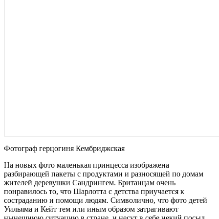
Фотограф герцогиня Кембриджская
На новых фото маленькая принцесса изображена
разбирающей пакеты с продуктами и разносящей по домам
жителей деревушки Сандрингем. Британцам очень
понравилось то, что Шарлотта с детства приучается к
состраданию и помощи людям. Символично, что фото детей
Уильяма и Кейт тем или иным образом затрагивают
нынешнюю ситуацию в стране, и несут в себе некий посыл