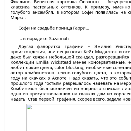
Филлипс. Визитная карточка Сюзанны – безупречн
классика пастельных оттенков. К примеру, именн
голубого ансамбля, в котором Софи появилась на 
Маркл.
Софи на свадьбе принца Гарри...
... в наряде от Suzannah
Другая фаворитка графини – Эмилия Уикстед
происхождения, чьи вещи носят Кейт Миддлтон и все 
даже был связан небольшой скандал, разгоревшийся 
Коллекции Emilia Wickstead менее консервативные, ч
любит яркие цвета, color blocking, необычные сочет
автор комбинезона нежно-голубого цвета, в котором
году на скачках в Аскоте. Надо сказать, что это соб
прошлого года гостьям разрешалось надевать на меро
Комбинезон был исключен из «черного списка» лиш
одна из присутствовавших на скачках дам из королев
надеть. Став первой, графиня, скорее всего, задала но