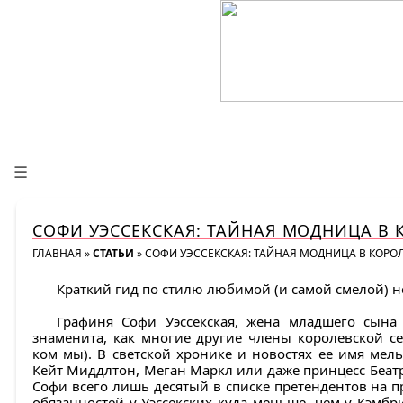
☰
СОФИ УЭССЕКСКАЯ: ТАЙНАЯ МОДНИЦА В 
ГЛАВНАЯ
»
СТАТЬИ
»
СОФИ УЭССЕКСКАЯ: ТАЙНАЯ МОДНИЦА В КОРО
Краткий гид по стилю любимой (и самой смелой) не
Графиня Софи Уэссекская, жена младшего сына 
знаменита, как многие другие члены королевской се
ком мы). В светской хронике и новостях ее имя мел
Кейт Миддлтон, Меган Маркл или даже принцесс Беатр
Софи всего лишь десятый в списке претендентов на пр
обязанностей у Уэссекских куда меньше, чем у Кэмбр