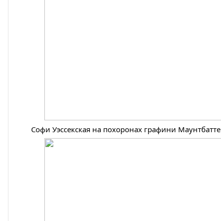
Софи Уэссекская на похоронах графини Маунтбатт