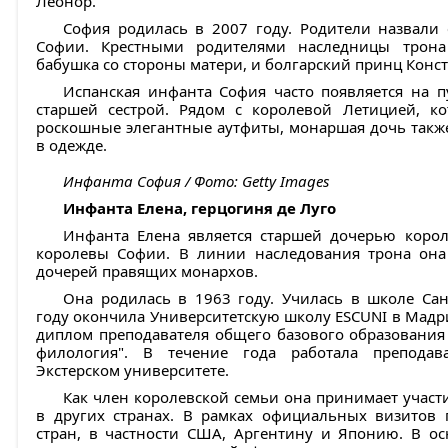
Леонор.
София родилась в 2007 году. Родители назвали 
Софии. Крестными родителями наследницы трона
бабушка со стороны матери, и болгарский принц Конст
Испанская инфанта София часто появляется на п
старшей сестрой. Рядом с королевой Летицией, к
роскошные элегантные аутфиты, монаршая дочь такж
в одежде.
Инфанта София / Фото: Getty Images
Инфанта Елена, герцогиня де Луго
Инфанта Елена является старшей дочерью коро
королевы Софии. В линии наследования трона она 
дочерей правящих монархов.
Она родилась в 1963 году. Училась в школе Сан
году окончила Университетскую школу ESCUNI в Мадр
диплом преподавателя общего базового образования
филология". В течение года работала преподав
Экстерском университете.
Как член королевской семьи она принимает участ
в других странах. В рамках официальных визитов 
стран, в частности США, Аргентину и Японию. В ос