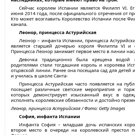
Сейчас королем Испании является Филипп VI. Ег
июня 2014 года, после официального отречения от прес
Кто может возглавить Королевство Испании после Фил
канала.
Леонор, принцесса Астурийская
Леонор – инфанта Испании, принцесса Астурийски
является старшей дочерью короля Филиппа VI и 
Принцесса Леонор занимает первое место в линии нас
Девочка традиционно была крещена водой 
родителями стали тогдашние король и королева Ис
отцовской линии. Ранее она посещала сад для детей 
и училась в школе Санта-
Принцесса Астурийская часто появляется на пуб
посещает различные светские мероприятия и торж
которых демонстрирует изысканный вкус в одежд
исполнять королевские обязанности и достойно презе
Леонор, принцесса Астурийская / Фото: Getty Images
София, инфанта Испании
Инфанта София – младшая дочь испанских коро
второе место в очереди на королевский престол п