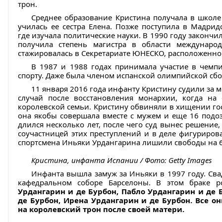
трон.
Среднее образование Кристина получала в школе
училась ее сестра Елена. Позже поступила в Мадрид
где изучала политические науки. В 1990 году законч
получила степень магистра в области междунаро
стажировалась в Секретариате ЮНЕСКО, расположенно
В 1987 и 1988 годах принимала участие в чемп
спорту. Даже была членом испанской олимпийской сб
11 января 2016 года инфанту Кристину судили за 
случай после восстановления монархии, когда на
королевской семьи. Кристину обвиняли в хищении гос
она якобы совершала вместе с мужем и еще 16 подо
длился несколько лет, после чего суд вынес решение
соучастницей этих преступлений и в деле фигурирова
спортсмена Иньяки Урдангарина лишили свободы на 6 
Кристина, инфанта Испании / Фото: Getty Images
Инфанта вышла замуж за Иньяки в 1997 году. Сва
кафедральном соборе Барселоны. В этом браке ро
Урдангарин и де Бурбон, Пабло Урдангарин и де 
де Бурбон, Ирена Урдангарин и де Бурбон. Все о
на королевский трон после своей матери.