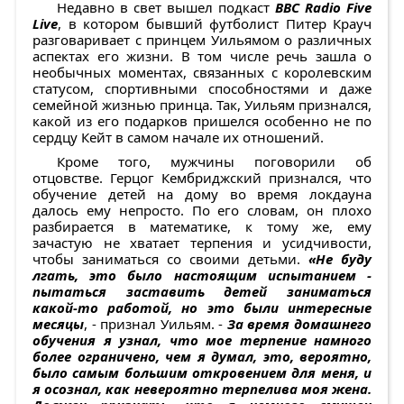
Недавно в свет вышел подкаст
BBC Radio Five
Live
, в котором бывший футболист Питер Крауч
разговаривает с принцем Уильямом о различных
аспектах его жизни. В том числе речь зашла о
необычных моментах, связанных с королевским
статусом, спортивными способностями и даже
семейной жизнью принца. Так, Уильям признался,
какой из его подарков пришелся особенно не по
сердцу Кейт в самом начале их отношений.
Кроме того, мужчины поговорили об
отцовстве. Герцог Кембриджский признался, что
обучение детей на дому во время локдауна
далось ему непросто. По его словам, он плохо
разбирается в математике, к тому же, ему
зачастую не хватает терпения и усидчивости,
чтобы заниматься со своими детьми.
«Не буду
лгать, это было настоящим испытанием -
пытаться заставить детей заниматься
какой-то работой, но это были интересные
месяцы
, - признал Уильям. -
За время домашнего
обучения я узнал, что мое терпение намного
более ограничено, чем я думал, это, вероятно,
было самым большим откровением для меня, и
я осознал, как невероятно терпелива моя жена.