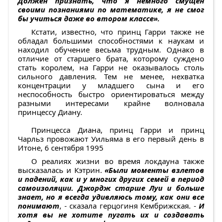
Должен признать, что я немного смущен
своими познаниями по математике, я не смог
бы учиться даже во втором классе».
Кстати, известно, что принц Гарри также не
обладал большими способностями к наукам и
находил обучение весьма трудным. Однако в
отличие от старшего брата, которому суждено
стать королем, на Гарри не оказывалось столь
сильного давления. Тем не менее, нехватка
концентрации у младшего сына и его
неспособность быстро ориентироваться между
разными интересами крайне волновала
принцессу Диану.
Принцесса Диана, принц Гарри и принц
Чарльз провожают Уильяма в его первый день в
Итоне, 6 сентября 1995
О реалиях жизни во время локдауна также
высказалась и Кэтрин.
«Были моменты взлетов
и падений, как и у многих других семей в период
самоизоляции. Джордж старше Луи и больше
знает, но я всегда удивляюсь тому, как они все
понимают
, - сказала герцогиня Кембрижская. -
И
хотя вы не хотите пугать их и создавать