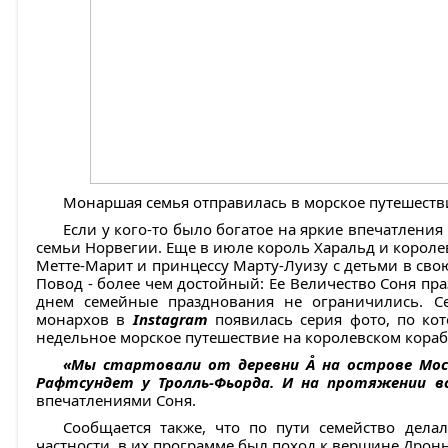
Монаршая семья отправилась в морское путешеств
Если у кого-то было богатое на яркие впечатления 
семьи Норвегии. Еще в июле король Харальд и короле
Метте-Марит и принцессу Марту-Луизу с детьми в с
Повод - более чем достойный: Ее Величество Соня пр
днем семейные празднования не ограничились. С
монархов в
Instagram
появилась серия фото, по кот
недельное морское путешествие на королевском кора
«Мы стартовали от деревни Å на острове Мос
Рафтсундет у Тролль-Фьорда. И на протяжении в
впечатлениями Соня.
Сообщается также, что по пути семейство дела
частности, в их программе был поход к вершине Дрон