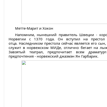
Метте-Марит и Хокон
Напомним, нынешний правитель Швеции - коро
Норвегии с 1370 года. Он вступил на престол 
отца. Наследником престола сейчас является его сын
служит в норвежском МИДе, отлично бегает на лыжа
Завзятый театрал, предпочитает всем драматур
предпочтения - норвежский джазмэн Ян Гарбарик.