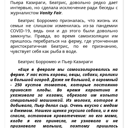
Пьера Казираги, Беатрис, довольно редко дает
интервью, но сделала исключение ради беседы с
журналистом
Vanity Fair
.
Беатрис Борромео призналась, что жизнь их
семьи не слишком изменилась из-за пандемии
COVID-19, ведь они и до этого были довольно
замкнуты. Правда, во время самоизоляции им
пришлось перебраться на ферму, где утонченная
аристократичная Беатрис, по ее признанию,
чувствует себя как рыба в воде.
Беатрис Борромео и Пьер Казираги
«Еще в феврале мы самоизолировались на
ферме. У нас есть коровы, овцы, собаки, кролики
и большой огород. Даже не большой, а огромный
- 250 кустов томатов, которые постоянно
приносят плоды. Во время карантина я
ухаживала за козами, обрезала им копыта
специальной машинкой. Из молока, которое я
добывала, Пьер делал сыр. Очень вкусно с медом
и джемом. Нашего щенка укусила собака, и я его
спасла, остановив кровотечение: но его мама,
когда я его принесла, не узнавала и не
признавала малыша, поэтому пришлось