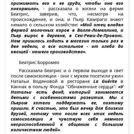
прижимать его к ее груди, чтобы она его
покормила»,
- рассказала о жизни на ферме
Беатрис, заверив, что, несмотря на
происхождение, и она, и Пьер Казираги знают
немало о сельском хозяйстве:
«Мой отец владел
фермой молочных коров в Валле-Ломеллина, а
Пьер вырос в деревне, в Сен-Реми-де-Прованс.
Нам пришлось ходить в магазин только раз в
две недели, а все остальное - от хлеба до
овощей - нашего производства».
Беатрис Борромео
Рассказала Беатрис и о первом выходе в свет
после самоизоляции - они с мужем посетили ужин
Натальи Водяновой в ресторане
La Guérite
в
Каннах в пользу Фонда "Обнаженные сердца":
«У
Натальи есть фонд, который занимается
детьми с особенностями развития. Мы с
Пьером хотели поддержать ее, поэтому
пришли. К счастью, это был вечер для близких
друзей, потому что после всех этих недель
самоизоляции я чувствую себя немного
неприспособленной к общению с большим
количеством людей».