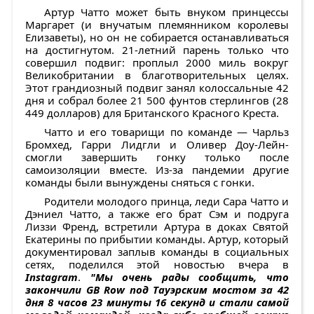
Артур Чатто может быть внуком принцессы
Маргарет (и внучатым племянником королевы
Елизаветы), но он не собирается останавливаться
на достигнутом. 21-летний парень только что
совершил подвиг: проплыл 2000 миль вокруг
Великобритании в благотворительных целях.
Этот грандиозный подвиг занял колоссальные 42
дня и собрал более 21 500 фунтов стерлингов (28
449 долларов) для Британского Красного Креста.
Чатто и его товарищи по команде — Чарльз
Бромхед, Гарри Лидгли и Оливер Доу-Лейн-
смогли завершить гонку только после
самоизоляции вместе. Из-за пандемии другие
команды были вынуждены сняться с гонки.
Родители молодого принца, леди Сара Чатто и
Дэниел Чатто, а также его брат Сэм и подруга
Лиззи Френд, встретили Артура в доках Святой
Екатерины по прибытии команды. Артур, который
документировал заплыв команды в социальных
сетях, поделился этой новостью вчера в
Instagram
.
"Мы очень рады сообщить, что
закончили GB Row под Тауэрским мостом за 42
дня 8 часов 23 минуты 16 секунд и стали самой