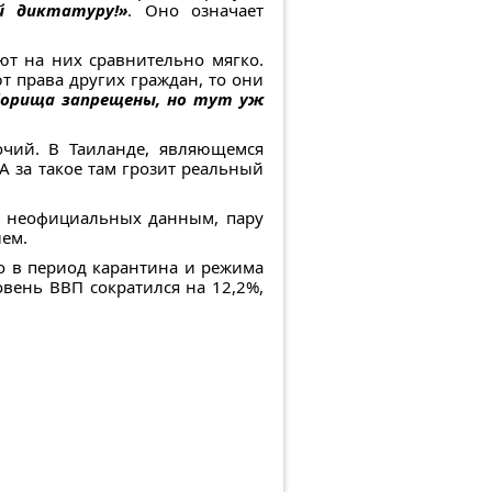
й диктатуру!»
. Оно означает
ют на них сравнительно мягко.
т права других граждан, то они
 сборища запрещены, но тут уж
очий. В Таиланде, являющемся
А за такое там грозит реальный
по неофициальных данным, пару
лем.
кто в период карантина и режима
овень ВВП сократился на 12,2%,