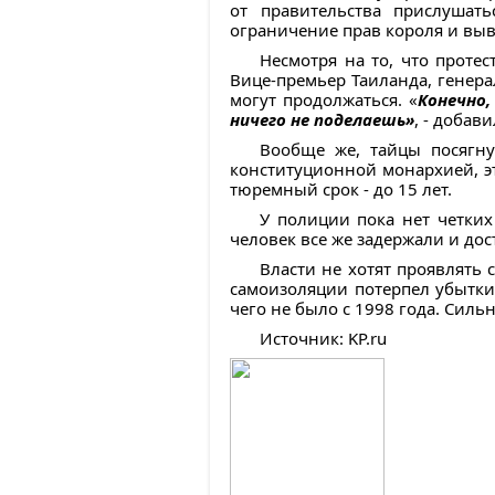
от правительства прислушат
ограничение прав короля и выв
Несмотря на то, что проте
Вице-премьер Таиланда, генера
могут продолжаться. «
Конечно,
ничего не поделаешь»
, - добав
Вообще же, тайцы посягну
конституционной монархией, эт
тюремный срок - до 15 лет.
У полиции пока нет четких
человек все же задержали и до
Власти не хотят проявлять 
самоизоляции потерпел убытки.
чего не было с 1998 года. Сильн
Источник: KP.ru