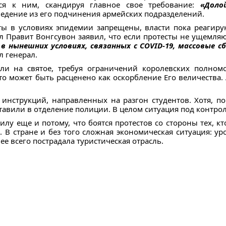
ься к ним, скандируя главное свое требование:
«Доло
едение из его подчинения армейских подразделений.
сты в условиях эпидемии запрещены, власти пока реагиру
л Правит Вонгсувон заявил, что если протесты не ущемляю
 в нынешних условиях, связанных с COVID-19, массовые
ил генерал.
ли на святое, требуя ограничений королевских полном
о может быть расценено как оскорбление Его величества. 
 инструкций, направленных на разгон студентов. Хотя, 
ставили в отделение полиции. В целом ситуация под контро
силу еще и потому, что боятся протестов со стороны тех, 
 В стране и без того сложная экономическая ситуация: ур
ее всего пострадала туристическая отрасль.