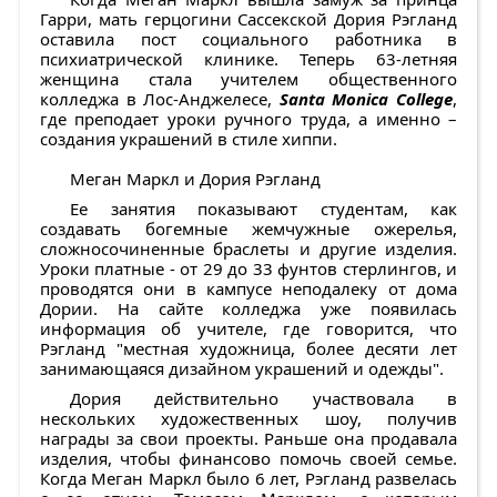
Гарри, мать герцогини Сассекской Дория Рэгланд
оставила пост социального работника в
психиатрической клинике. Теперь 63-летняя
женщина стала учителем общественного
колледжа в Лос-Анджелесе,
Santa Monica College
,
где преподает уроки ручного труда, а именно –
создания украшений в стиле хиппи.
Меган Маркл и Дория Рэгланд
Ее занятия показывают студентам, как
создавать богемные жемчужные ожерелья,
сложносочиненные браслеты и другие изделия.
Уроки платные - от 29 до 33 фунтов стерлингов, и
проводятся они в кампусе неподалеку от дома
Дории. На сайте колледжа уже появилась
информация об учителе, где говорится, что
Рэгланд "местная художница, более десяти лет
занимающаяся дизайном украшений и одежды".
Дория действительно участвовала в
нескольких художественных шоу, получив
награды за свои проекты. Раньше она продавала
изделия, чтобы финансово помочь своей семье.
Когда Меган Маркл было 6 лет, Рэгланд развелась