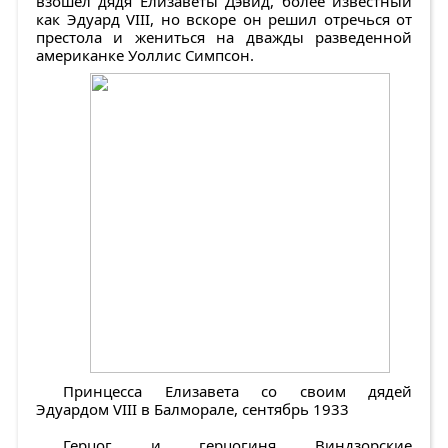
взошел дядя Елизаветы Дэвид, более известный
как Эдуард VIII, но вскоре он решил отречься от
престола и жениться на дважды разведенной
американке Уоллис Симпсон.
Принцесса Елизавета со своим дядей
Эдуардом VIII в Балморале, сентябрь 1933
Герцог и герцогиня Виндзорские