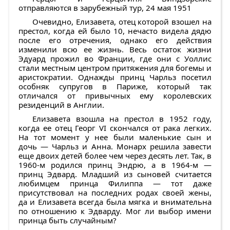
отправляются в зарубежный тур, 24 мая 1951
Очевидно, Елизавета, отец которой взошел на
престол, когда ей было 10, нечасто видела дядю
после его отречения, однако его действия
изменили всю ее жизнь. Весь остаток жизни
Эдуард прожил во Франции, где они с Уоллис
стали местным центром притяжения для богемы и
аристократии. Однажды принц Чарльз посетил
особняк супругов в Париже, который так
отличался от привычных ему королевских
резиденций в Англии.
Елизавета взошла на престол в 1952 году,
когда ее отец Георг VI скончался от рака легких.
На тот момент у нее были маленькие сын и
дочь — Чарльз и Анна. Монарх решила завести
еще двоих детей более чем через десять лет. Так, в
1960-м родился принц Эндрю, а в 1964-м —
принц Эдвард. Младший из сыновей считается
любимцем принца Филиппа — тот даже
присутствовал на последних родах своей жены,
да и Елизавета всегда была мягка и внимательна
по отношению к Эдварду. Мог ли выбор имени
принца быть случайным?