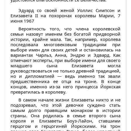
Эдуард со своей женой Уоллис Симпсон и
Елизавета II на похоронах королевы Марии, 7
июня 1967
Вероятность того, что члена королевской
семьи назовут именем без богатой придворной
истории, крайне мала. Так, например, королева
последовала многовековым традициям при
выборе имен для своих детей и остановилась на
вариантах Чарльз, Анна, Эндрю и Эдвард. Как
отмечают эксперты, при выборе имени для своего
младшего сына Елизавета могла
руководствоваться не только древней традицией,
но и дипломатией — ведь именно так звали
предшественника ее отца на троне. В конце
концов, именно из-за него принцесса Йоркская
превратилась в королеву.
В самом начале жизни Елизаветы никто и не
подозревал, что этой девочке суждено стать
самым долго правящим монархом в истории
страны. Она родилась в семье второго сына
короля и Елизаветы Боуз-Лайон, ставшими
герцогом и герцогиней Йоркскими. На трон