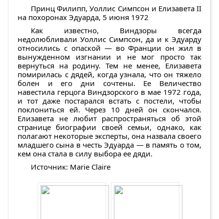
Принц Филипп, Уоллис Симпсон и Елизавета II
на похоронах Эдуарда, 5 июня 1972
Как известно, Виндзоры всегда
недолюбливали Уоллис Симпсон, да и к Эдуарду
относились с опаской — во Франции он жил в
вынужденном изгнании и не мог просто так
вернуться на родину. Тем не менее, Елизавета
помирилась с дядей, когда узнала, что он тяжело
болен и его дни сочтены. Ее Величество
навестила герцога Виндзорского в мае 1972 года,
и тот даже постарался встать с постели, чтобы
поклониться ей. Через 10 дней он скончался.
Елизавета не любит распространяться об этой
странице биографии своей семьи, однако, как
полагают некоторые эксперты, она назвала своего
младшего сына в честь Эдуарда — в память о том,
кем она стала в силу выбора ее дяди.
Источник: Marie Claire