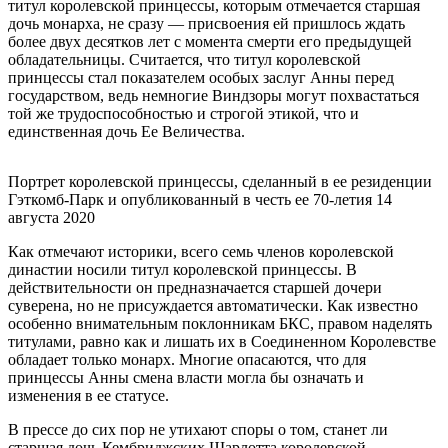
титул королевской принцессы, которым отмечается старшая
дочь монарха, не сразу — присвоения ей пришлось ждать
более двух десятков лет с момента смерти его предыдущей
обладательницы. Считается, что титул королевской
принцессы стал показателем особых заслуг Анны перед
государством, ведь немногие Виндзоры могут похвастаться
той же трудоспособностью и строгой этикой, что и
единственная дочь Ее Величества.
Портрет королевской принцессы, сделанный в ее резиденции
Гэткомб-Парк и опубликованный в честь ее 70-летия 14
августа 2020
Как отмечают историки, всего семь членов королевской
династии носили титул королевской принцессы. В
действительности он предназначается старшей дочери
суверена, но не присуждается автоматически. Как известно
особенно внимательным поклонникам БКС, правом наделять
титулами, равно как и лишать их в Соединенном Королевстве
обладает только монарх. Многие опасаются, что для
принцессы Анны смена власти могла бы означать и
изменения в ее статусе.
В прессе до сих пор не утихают споры о том, станет ли
старшая дочь Кембриджских Шарлотта королевской