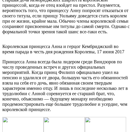
принцессой, когда ее отец взойдет на престол. Разумеется,
вероятность того, что принцессу Анну попросят отказаться от
своего титула, если принцу Уильяму доведется стать королем
при ее жизни, крайне мала. Обычно члены королевской семьи
сохраняют присвоенные им титулы до самой смерти. Однако с
формальной точки зрения такой шанс все-таки есть.
Королевская принцесса Анна и герцог Кембриджский во
время парада в честь дня рождения Королевы, 17 июня 2017
Принцесса Анна всегда была лидером среди Виндзоров по
числу проведенных встреч и других официальных
мероприятий. Когда принц Филипп официально ушел на
пенсию и удалился от двора, большую часть его обязанностей
взяла на себя его дочь, явно обязанная своим твердым
характером именно отцу. И лишь в последние несколько лет в
трудолюбии с Анной соревнуется ее старший брат, что,
конечно, объяснимо — будущему монарху необходимо
продемонстрировать еще большее трудолюбие и усердие, чем
королевской принцессе.