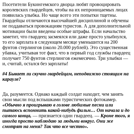
Посетители Букингемского дворца любят провоцировать
королевских гвардейцев, чтобы на их непроницаемых лицах
появилась улыбка. Но чаще всего эти попытки тщетны.
Гвардейцы отличаются высочайшей дисциплиной и обучены
не поддаваться провокациям туристов. А для дополнительной
мотивации были введены особые штрафы. Если начальство
заметит, что гвардеец засмеялся или даже просто улыбнулся,
то его зарплата в следующем месяце уменьшится на 200
фунтов стерлингов (около 20.000 рублей). Это существенная
убавка, учитывая тот факт, что в первый год службы гвардеец
получает 750 фунтов стерлингов ежемесячно. Три улыбки —
и, считай, остался без зарплаты!
#4 Бывает ли скучно гвардейцам, неподвижно стоящим на
карауле?
Да, разумеется. Однако каждый солдат находит, чем занять
свои мысли под вспышками туристических фотокамер.
«Обычно я проигрываю в голове любимые песни или
пытаюсь вспомнить какой-нибудь фильм… От начала и до
самого конца,
— признается один гвардеец. —
Кроме того, я
иногда просто наблюдаю за людьми вокруг. Они же
смотрят на меня? Так что все честно».