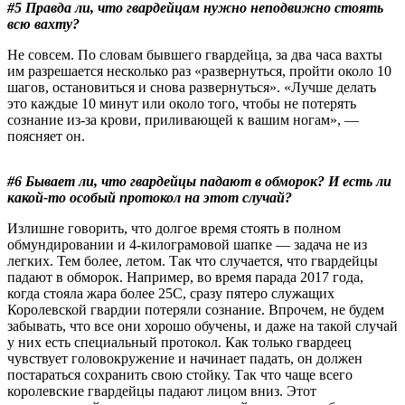
#5 Правда ли, что гвардейцам нужно неподвижно стоять
всю вахту?
Не совсем. По словам бывшего гвардейца, за два часа вахты
им разрешается несколько раз «развернуться, пройти около 10
шагов, остановиться и снова развернуться». «Лучше делать
это каждые 10 минут или около того, чтобы не потерять
сознание из-за крови, приливающей к вашим ногам», —
поясняет он.
#6 Бывает ли, что гвардейцы падают в обморок? И есть ли
какой-то особый протокол на этот случай?
Излишне говорить, что долгое время стоять в полном
обмундировании и 4-килограмовой шапке — задача не из
легких. Тем более, летом. Так что случается, что гвардейцы
падают в обморок. Например, во время парада 2017 года,
когда стояла жара более 25C, сразу пятеро служащих
Королевской гвардии потеряли сознание. Впрочем, не будем
забывать, что все они хорошо обучены, и даже на такой случай
у них есть специальный протокол. Как только гвардеец
чувствует головокружение и начинает падать, он должен
постараться сохранить свою стойку. Так что чаще всего
королевские гвардейцы падают лицом вниз. Этот