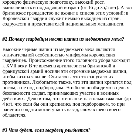
хорошую физическую подготовку, высокий рост,
выносливость и подходящий возраст (от 16 до 35,5 лет). А вот
британское гражданство не входит в список этих условий: в
Королевской гвардии служит немало выходцев из стран-
содружеств и представителей национальных меньшинств.
#2 Почему гвардейцы носят шапки из медвежьего меха?
Высокие черные шапки из медвежьего меха являются
отличительной особенностью униформы королевских
гвардейцев. Происхождение этого головного убора восходит
к XVII веку. В те времена артиллеристы британской и
французской армий носили эти огромные медвежьи шапки,
чтобы казаться выше. Считалось, что это запугало их
противников. Любопытно также, что эти шапки крепятся под
носом, а не под подбородком. Это было необходимо в целых
безопасности солдат, принимающих участие в военных
действиях. Дело в том, что эти шапки настолько тяжелые (до
4 кг), что если бы они крепились под подбородком, то при
ранении солдата могли упасть назад, сломав шею своего
обладателя.
#3 Что будет, если гвардеец улыбнется?