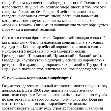
гвардейцев могут ввести в заблуждение гостей Соединенного
Королевства, внушив им ложную уверенность в том, что эти
солдаты абсолютно безобидны. В действительности же
гвардейцы обладают отточенными военными навыками,
которые соответствуют уровню их коллег, воюющих в
«горячих точках». Они умеют великолепно умеют обращаться
с оружием и военной техникой.
Сегодня в состав британской Королевской гвардии входят: 2
кавалерийских (Лейб-гвардейский конный полк в красных
мундирах и Конногвардейский королевский полк в синих
мундирах) и 5 пехотных полков (Колдстримский,
Гренадерский, Шотландский, Ирландский и Валлийский).
Гвардейцы круглосуточно дежурят у основных королевских
резиденций и хранилища королевских регалий в Тауэре. Что
еще нужно знать об этом элитном военном подразделении?
#1 Как стать королевским гвардейцем?
Разумеется, далеко не каждый желающий может получить эту
должность. Еще в 1960 году призыв на обязательную
воинскую службу в Великобритании был отменен, но служба
по контракту пользуется большой популярностью. Если вы
хотите стать королевским гвардейцем, то должны
соответствовать целому ряду строгих требований, включая