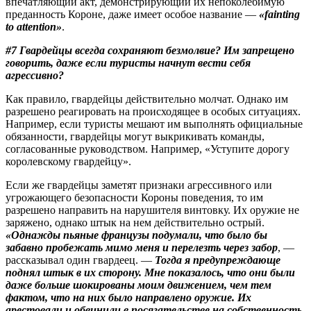
впечатляющий акт, демонстрирующий их непоколебимую
преданность Короне, даже имеет особое название —
«fainting
to attention»
.
#7 Гвардейцы всегда сохраняют безмолвие? Им запрещено
говорить, даже если туристы начнут вести себя
агрессивно?
Как правило, гвардейцы действительно молчат. Однако им
разрешено реагировать на происходящее в особых ситуациях.
Например, если туристы мешают им выполнять официальные
обязанности, гвардейцы могут выкрикивать команды,
согласованные руководством. Например, «Уступите дорогу
королевскому гвардейцу».
Если же гвардейцы заметят признаки агрессивного или
угрожающего безопасности Короны поведения, то им
разрешено направить на нарушителя винтовку. Их оружие не
заряжено, однако штык на нем действительно острый.
«Однажды пьяные французы подумали, что было бы
забавно пробежать мимо меня и перелезть через забор
, —
рассказывал один гвардеец. —
Тогда я предупреждающе
поднял штык в их сторону. Мне показалось, что они были
даже больше шокированы моим движением, чем тем
фактом, что на них было направлено оружие. Их
арестовали и обвинили в посягательстве на собственность