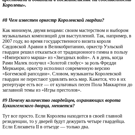
Королевы».
#8 Чем известен оркестр Королевской гвардии?
Как минимум, двумя вещами: своим мастерством и выбором
музыкальных композиций для выступлений. Так, например, в
2007 году, во время государственного визита короля
Саудовской Аравии в Великобританию, оркестр Уэльской
гвардии решил отказаться от традиционного гимна в пользу
«Имперского марша» из «Звездных войн». А в день, когда
Рами Малек получил «Золотой глобус» за роль Фредди
Меркьюри, оркестр исполнил современную версию
«Богемской рапсодии». Словом, музыканты Королевской
гвардии не перестают удивлять весь мир. Кажется, что в их
репертуаре есть все — от культовых песен Пола Маккартни до
заглавной темы из «Игры престолов».
#9 Почему количество гвардейцев, охраняющих ворота
Букингемского дворца, меняется?
Тут все просто. Если Королева находится в своей главной
резиденции, то у дверей будут дежурить четыре гвардейца.
Если Елизавета II в отъезде — только два.