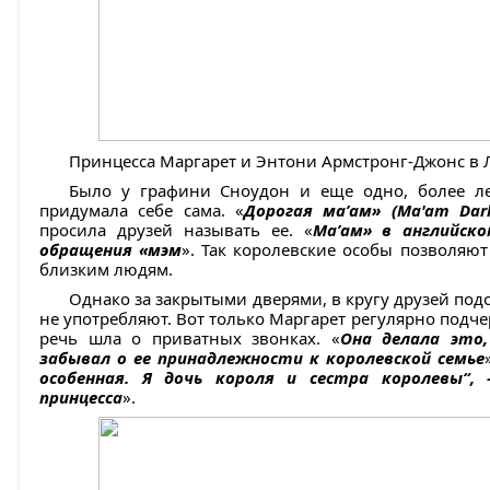
Принцесса Маргарет и Энтони Армстронг-Джонс в 
Было у графини Сноудон и еще одно, более ле
придумала себе сама. «
Дорогая ма’ам» (Ma'am Darl
просила друзей называть ее. «
Ма’ам» в английск
обращения «мэм
». Так королевские особы позволяют
близким людям.
Однако за закрытыми дверями, в кругу друзей под
не употребляют. Вот только Маргарет регулярно подчер
речь шла о приватных звонках. «
Она делала это
забывал о ее принадлежности к королевской семье
особенная. Я дочь короля и сестра королевы“
принцесса
».