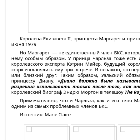
Королева Елизавета II, принцесса Маргарет и принц
июня 1979
Но Маргарет — не единственный член БКС, котор
нему особым образом. У принца Чарльза тоже есть 
королевского эксперта Кэтрин Майер, будущий коро
«сэр» и кланялись ему при встрече. И неважно, кто 
или близкий друг. Таким образом, Уэльский обяз
принцессу Диану. «
Диана должна была называть 
разрешил использовать только после того, как он
королевский биограф Эндрю Мортон в телешоу
The Ro
Примечательно, что и Чарльза, как и его тетю 
одним из самых проблемных членов БКС.
Источник: Marie Claire