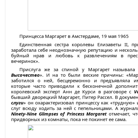
Принцесса Маргарет в Амстердаме, 19 мая 1965
Единственная сестра королевы Елизаветы II, п
заработала себе неоднозначную репутацию и несколь
буйный нрав и любовь к развлечениям в пресс
вечеринок».
Прислуга же за спиной у Маргарет называла
Высочество
». И на то были веские причины: «Мар
заботился о ней, бесцеремонно и предъявляла и
которые часто приводили к бесконечной дополнит
королевский эксперт Анн де Курси в разговоре с
V
бывший дворецкий Маргарет, Питер Рассел. В докуме
слуги
» он охарактеризовал принцессу как «трудную» и
слуг всюду ходить за ней с пепельницами. А журнал
Ninety-Nine Glimpses of Princess Margaret
отмечает, чт
придворных из комнаты, пока не покинет ее сама.