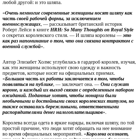
любой другой: и это шляпа.
«
Очень немногие современные женщины носят шляпу как
часть своей рабочей формы, за исключением
военнослужащих
, — рассказывает британский историк
Роберт Лейси в книге
HRH: So Many Thoughts on Royal Style
о секретах королевского стиля. — И шляпа королевы —
это
как раз напоминание о том, что она связана контрактом с
военной службой
».
Автор Элизабет Холмс углубилась в гардероб королев, изучая,
как эти женщины используют свою одежду и важность
предметов, которые носят на официальных приемах.
«
Большая часть их работы заключается в том, чтобы
появляться на публике
, — заключает она. —
Они служат
короне, и каждый их выход связан с определенным набором
ожиданий. Поданные хотят, чтобы монархи были
необычными и достойными своих королевских титулов, но
также оставались бережливыми, ответственными
распорядителями денег налогоплательщиков
».
Королева всегда одета в яркие наряды, включая шляпу, по той
простой причине, что люди хотят обращать на нее внимание
во время официальных мероприятий. «
Королева осознает,