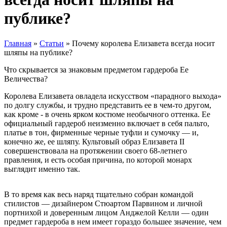
публике?
Главная
»
Статьи
»
Почему королева Елизавета всегда носит
шляпы на публике?
Что скрывается за знаковым предметом гардероба Ее
Величества?
Королева Елизавета овладела искусством «парадного выхода»
по долгу службы, и трудно представить ее в чем-то другом,
как кроме - в очень ярком костюме необычного оттенка. Ее
официальный гардероб неизменно включает в себя пальто,
платье в тон, фирменные черные туфли и сумочку — и,
конечно же, ее шляпу. Культовый образ Елизавета II
совершенствовала на протяжении своего 68-летнего
правления, и есть особая причина, по которой монарх
выглядит именно так.
В то время как весь наряд тщательно собран командой
стилистов — дизайнером Стюартом Парвином и личной
портнихой и доверенным лицом Анджелой Келли — один
предмет гардероба в нем имеет гораздо большее значение, чем