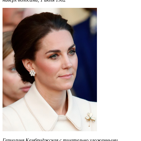
Герцогиня Кембриджская с тщательно уложенными