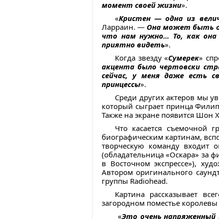
момент своей жизни
».
«
Кристен — одна из вели
Ларраин. —
Она может быть оч
что нам нужно... То, как он
приятно видеть
».
Когда звезду «
Сумерек
» спр
акцента было чертовски стр
сейчас, у меня даже есть с
принцессы
».
Среди других актеров мы ув
который сыграет принца Филипп
Также на экране появится Шон 
Что касается съемочной г
биографическим картинам, вспо
творческую команду входит о
(обладательница «Оскара» за 
в Восточном экспрессе»), ху
Автором оригинального саунд
группы Radiohead.
Картина рассказывает все
загородном поместье королевы 
«
Это очень напряженный 