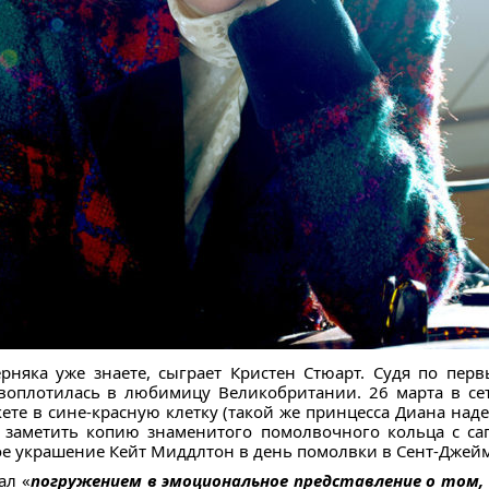
рняка уже знаете, сыграет Кристен Стюарт. Судя по пе
воплотилась в любимицу Великобритании. 26 марта в се
кете в сине-красную клетку (такой же принцесса Диана на
заметить копию знаменитого помолвочного кольца с с
е украшение Кейт Миддлтон в день помолвки в Сент-Джейм
ал «
погружением в эмоциональное представление о том,