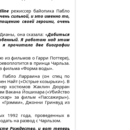
dline
режиссер байопика Пабло
чень сильной, и это именно то,
лощению своей героини, очень
Дианы, она сказала: «
Добиться
обенный. Я работаю над этим
, я прочитала две биографии
ю из фильмов о Гарри Поттере),
ревоплотится в принца Чарльза.
из фильма «Форма воды».
а Пабло Ларраина (он спец по
ен Найт («Острые козырьки»). В
айнер костюмов Жаклин Дюрран
ам Вакана Йошихара («Убийство
скар» за фильм «Пассажиры»).
 «Грэмми», Джонни Гринвуд из
ных 1992 года, проведенных в
одать на развод с Чарльзом.
сте Рождество, и вот теперь