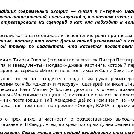
чайших современных актрис
, — сказал в интервью
Dea
ень таинственной, очень хрупкой и, в конечном счете, о
а отреагировала на сценарий и как она подходит к воп
осили, как она готовилась к исполнению роли принцессы 
ашно, потому что голос Дианы такой узнаваемый и ос
вой тренер по диалектам. Что касается подготовки
идим Тимоти Сполла (его многие знают как Питера Петтигр
а, и звезду ленты «Полдарк» Джека Фартинга, который пе
Харрис из сериала «Миссия невыполнима» и Салли Хокинс 
руппы, то лента находится в надежный руках режиссер
мним хотя бы «Джеки» и «Неруду»). Сценарий написал Стив
ператор Клэр Матон («Портрет девушки в огне»), диз
фильм «Маленькие женщины»), визажист и стилист по волос
дожник-постановщик Гай Хендрикс Дайас (номинант на «О
трека стал номинант на премию «Оскар», BAFTA и премию
го о трех днях, в частности, о рождественских выход
Елизаветы II Сандрингем, во время которых Диана решает п
момент. Семья много лет подряд праздновала там вме