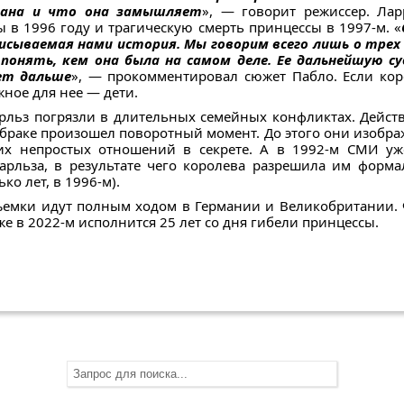
иана и что она замышляет
», — говорит режиссер. Лар
 в 1996 году и трагическую смерть принцессы в 1997-м. «
исываемая нами история. Мы говорим всего лишь о трех д
онять, кем она была на самом деле. Ее дальнейшую су
ет дальше
», — прокомментировал сюжет Пабло. Если кор
жное для нее — дети.
арльз погрязли в длительных семейных конфликтах. Дейст
х браке произошел поворотный момент. До этого они изобр
их непростых отношений в секрете. А в 1992-м СМИ уж
рльза, в результате чего королева разрешила им формал
ко лет, в 1996-м).
съемки идут полным ходом в Германии и Великобритании. 
же в 2022-м исполнится 25 лет со дня гибели принцессы.