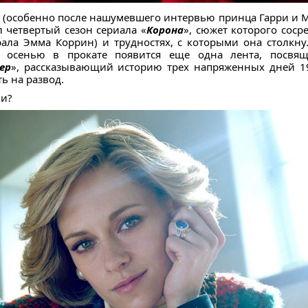
 (особенно после нашумевшего интервью принца Гарри и М
 четвертый сезон сериала «
Корона
», сюжет которого сос
ала Эмма Коррин) и трудностях, с которыми она столкну
й осенью в прокате появится еще одна лента, посвя
ер
», рассказывающий историю трех напряженных дней 19
ь на развод.
ли?