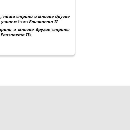
я, наша страна и многие другие
 узнаем
from
Елизавета II
трана и многие другие страны
. Елизавета
II
».