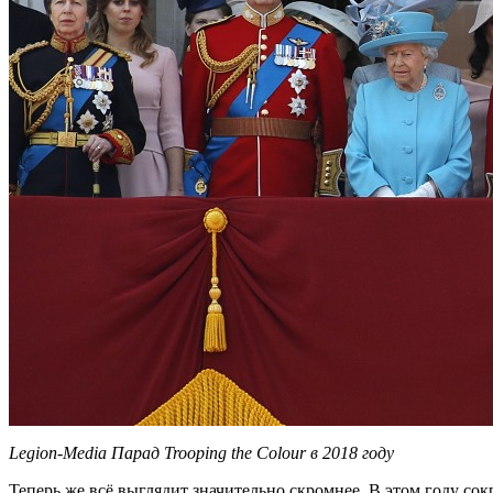
Legion-Media
Парад
Trooping the Colour
в
2018
году
Теперь же всё выглядит значительно скромнее. В этом году сок