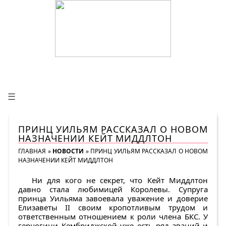
☰
ПРИНЦ УИЛЬЯМ РАССКАЗАЛ О НОВОМ
НАЗНАЧЕНИИ КЕЙТ МИДДЛТОН
ГЛАВНАЯ
»
НОВОСТИ
»
ПРИНЦ УИЛЬЯМ РАССКАЗАЛ О НОВОМ
НАЗНАЧЕНИИ КЕЙТ МИДДЛТОН
Ни для кого не секрет, что Кейт Миддлтон
давно стала любимицей Королевы. Супруга
принца Уильяма завоевала уважение и доверие
Елизаветы II своим кропотливым трудом и
ответственным отношением к роли члена БКС. У
герцогини Кембриджской уже есть ряд званий и