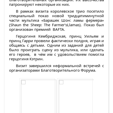
патронируют некоторые их них.
В рамках визита королевское трио посетило
специальный показ новой тридцатиминутной
части мультика «Барашек Шон: ламы фермера»
(
Shaun
the
Sheep
:
The
Farmer
’
s
Llamas
). Показ был
организован премией BAFTA.
Герцогиня Кембриджская, принц Уильям и
принц Гарри провели фактически полдня, играя и
общаясь с детьми. Одним из заданий для детей
было проиграть сцену из мультика, или сделать
его героев, в чём им с удовольствием помогла
герцогиня Кэтрин.
Визит завершился неформальной встречей с
организаторами Благотворительного Форума.