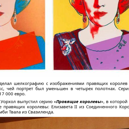
сделал шелкографию с изображениями правящих королев 
кс, чей портрет был уменьшен в четырех полотнах. Сери
17 000 евро.
 Уорхол выпустил серию «
Правящие королевы
», в которо
е правящих королевы: Елизавета II из Соединенного Корол
мби Твала из Свазиленда.