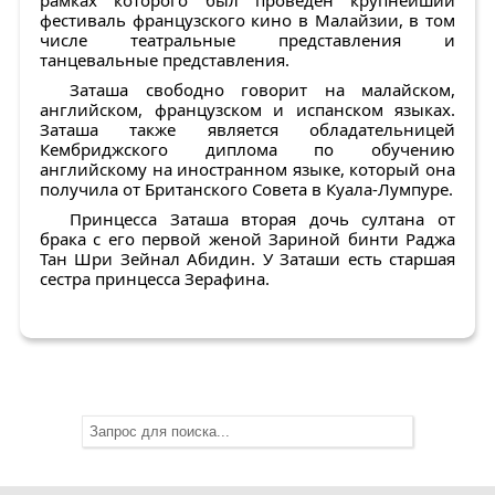
рамках которого был проведен крупнейший
фестиваль французского кино в Малайзии, в том
числе театральные представления и
танцевальные представления.
Заташа свободно говорит на малайском,
английском, французском и испанском языках.
Заташа также является обладательницей
Кембриджского диплома по обучению
английскому на иностранном языке, который она
получила от Британского Совета в Куала-Лумпуре.
Принцесса Заташа вторая дочь султана от
брака с его первой женой Зариной бинти Раджа
Тан Шри Зейнал Абидин. У Заташи есть старшая
сестра принцесса Зерафина.