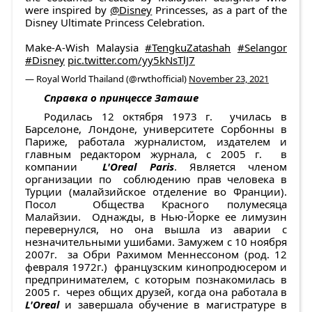
were inspired by
@Disney
Princesses, as a part of the
Disney Ultimate Princess Celebration.
Make-A-Wish Malaysia
#TengkuZatashah
​
#Selangor
#Disney
pic.twitter.com/yy5kNsTlJ7
— Royal World Thailand (@rwthofficial)
November 23, 2021
Справка о принцессе Заташе
Родилась 12 октября 1973 г. училась в
Барселоне, Лондоне, университете Сорбонны в
Париже, работала журналистом, издателем и
главным редактором журнала, с 2005 г. в
компании
L'Oreal Paris
. Является членом
организации по соблюдению прав человека в
Турции (малайзийское отделение во Франции).
Посол Общества Красного полумесяца
Малайзии. Однажды, в Нью-Йорке ее лимузин
перевернулся, но она вышла из аварии с
незначительными ушибами. Замужем с 10 ноября
2007г. за Обри Рахимом Меннессоном (род. 12
февраля 1972г.) французским кинопродюсером и
предпринимателем, с которым познакомилась в
2005 г. через общих друзей, когда она работала в
L'Oreal
и завершала обучение в магистратуре в