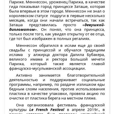
Париже. Меннессон, уроженец Парижа, в качестве
гида показывал город принцессе Заташе, которая
была впервые в этом городе. Меннессон не знал о
королевском статусе подруги в первые несколько
месяцев, когда они начали встречаться, так как
Заташа представилась просто «
девушкой-
дипломатом
». Он понял, что она принцесса,
только после того, как увидел открытку от ее отца,
где тот был изображен в полных регалиях.
Меннессон обратился в ислам еще до своей
свадьбы с принцессой и обучался традициям
ислама у алжирца доктора Далила Бубакера,
великого имама и ректора Большой мечети
Парижа, который также является главой
французско-мусульманской ассоциации.
Активно занимается благотворительной
деятельностью и поддерживает социальные
программы, например, по раздаче излишком еды
бедным слоям населения, против использования
пластика в качестве упаковки, провела акцию по
очистке от пластика берега на местном пляже.
Она организовала фестиваль французской
культуры
Le French Festival
в апреле 2019г., в