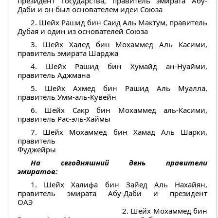
президент государства, правитель эмирата Абу-
Даби и он был основателем идеи Союза
2. Шейх Рашид бин Саид Аль Мактум, правитель
Дубая и один из основателей Союза
3. Шейх Халед бин Мохаммед Аль Касими,
правитель эмирата Шарджа
4. Шейх Рашид бин Хумайд ан-Нуайми,
правитель Аджмана
5. Шейх Ахмед бин Рашид Аль Муалла,
правитель Умм-аль-Кувейн
6. Шейх Сакр бин Мохаммед аль-Касими,
правитель Рас-эль-Хаймы
7. Шейх Мохаммед бин Хамад Аль Шарки,
правитель
Фуджейры
На сегодняшний день правители
эмиратов:
1. Шейх Халифа бин Зайед Аль Нахайян,
правитель эмирата Абу-Даби и президент
ОАЭ
2. Шейх Мохаммед бин