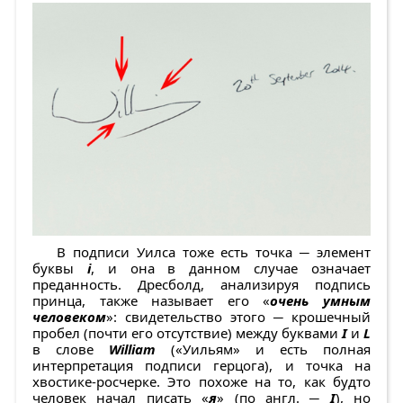
В подписи Уилса тоже есть точка ─ элемент
буквы
i
, и она в данном случае означает
преданность. Дресболд, анализируя подпись
принца, также называет его «
очень умным
человеком
»: свидетельство этого ─ крошечный
пробел (почти его отсутствие) между буквами
I
и
L
в слове
William
(«Уильям» и есть полная
интерпретация подписи герцога), и точка на
хвостике-росчерке. Это похоже на то, как будто
человек начал писать «
я
» (по англ. ─
I
), но