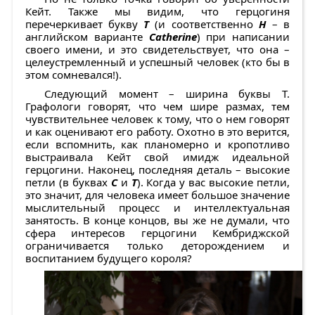
Кейт. Также мы видим, что герцогиня
перечеркивает букву
Т
(и соответственно
Н
– в
английском варианте
Catherine
) при написании
своего имени, и это свидетельствует, что она –
целеустремленный и успешный человек (кто бы в
этом сомневался!).
Следующий момент – ширина буквы Т.
Графологи говорят, что чем шире размах, тем
чувствительнее человек к тому, что о нем говорят
и как оценивают его работу. Охотно в это верится,
если вспомнить, как планомерно и кропотливо
выстраивала Кейт свой имидж идеальной
герцогини. Наконец, последняя деталь – высокие
петли (в буквах
С
и
Т
). Когда у вас высокие петли,
это значит, для человека имеет большое значение
мыслительный процесс и интеллектуальная
занятость. В конце концов, вы же не думали, что
сфера интересов герцогини Кембриджской
ограничивается только деторождением и
воспитанием будущего короля?