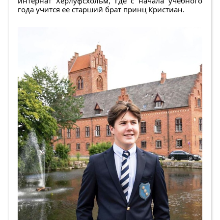
интернат Херлуфсхольм, где с начала учебного
года учится ее старший брат принц Кристиан.