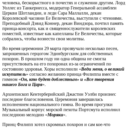
человека, бескорыстного в почестях и служении другим. Лорд
Уоллес из Танкернесса, модератор Генеральной ассамблеи
Церкви Шотландии, и леди Сара Маллалли, декан
Королевской часовни Ее Величества, выступили с чтениями.
Преподобный Дэвид Коннер, декан Виндзора, почтил память
принца-консорта, как и священнослужители королевских
поместий, известные как капелланы Ее Величества, которые
собрались, чтобы вознести свои молитвы.
Во время церемонии 29 марта прозвучало несколько песен,
запрошенных герцогом Эдинбургским для собственных
похорон. В прошлом году ни одна община не смогла
присутствовать на его похоронах из-за ограничений по
состоянию здоровья. Хоры исполнили «
Веди меня, о великий
искупитель
» согласно желанию принца Филиппа вместе с
гимном «
Он, кто будет доблестным» и «Все творения
нашего Бога и Царя
».
Архиепископ Кентерберийский Джастин Уэлби произнес
последние благословения. Церемония завершилась
исполнением национального гимна. Во время прогулки
Музыкальный корпус морской пехоты Портсмута исполнил
последнюю мелодию «
Моряки
».
Принц Филипп хотел скромных похорон и сам кое-что