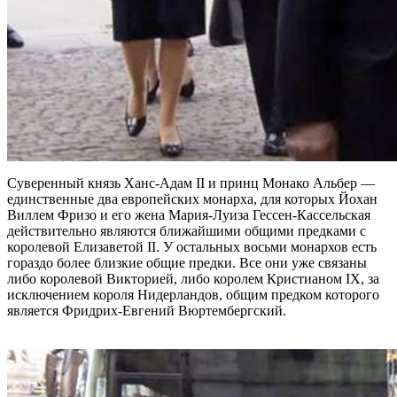
Суверенный князь Ханс-Адам II и принц Монако Альбер —
единственные два европейских монарха, для которых Йохан
Виллем Фризо и его жена Мария-Луиза Гессен-Кассельская
действительно являются ближайшими общими предками с
королевой Елизаветой II. У остальных восьми монархов есть
гораздо более близкие общие предки. Все они уже связаны
либо королевой Викторией, либо королем Кристианом IX, за
исключением короля Нидерландов, общим предком которого
является Фридрих-Евгений Вюртембергский.