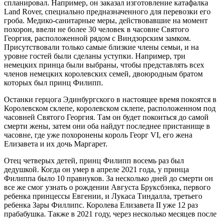
спланировал. Например, он заказал изготовление катафалка
Land Rover, специально предназначенного для перевозки его
гроба. Медико-санитарные меры, действовавшие на момент
похорон, ввели не более 30 человек в часовне Святого
Георгия, расположенной рядом с Виндзорским замком.
Присутствовали только самые близкие члены семьи, и на
уровне гостей были сделаны уступки. Например, три
немецких принца были выбраны, чтобы представлять всех
членов немецких королевских семей, двоюродным братом
которых был принц Филипп.
Останки герцога Эдинбургского в настоящее время покоятся в
Королевском склепе, королевском склепе, расположенном под
часовней Святого Георгия. Там он будет покоиться до самой
смерти жены, затем они оба найдут последнее пристанище в
часовне, где уже похоронены король Георг VI, его жена
Елизавета и их дочь Маргарет.
Отец четверых детей, принц Филипп восемь раз был
дедушкой. Когда он умер в апреле 2021 года, у принца
Филиппа было 10 правнуков. За несколько дней до смерти он
все же смог узнать о рождении Августа Бруксбэнка, первого
ребенка принцессы Евгении, и Лукаса Тиндалла, третьего
ребенка Зары Филлипс. Королева Елизавета II уже 12 раз
прабабушка. Также в 2021 году, через несколько месяцев после