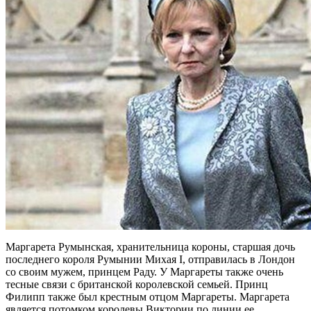
Маргарета Румынская, хранительница короны, старшая дочь
последнего короля Румынии Михая I, отправилась в Лондон
со своим мужем, принцем Раду. У Маргареты также очень
тесные связи с британской королевской семьей. Принц
Филипп также был крестным отцом Маргареты. Маргарета
является потомком королевы Виктории по линии ее