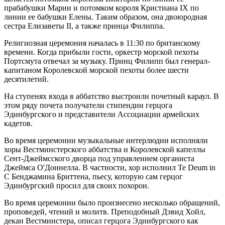
прабабушки Марии и потомком короля Кристиана IX по
линии ее бабушки Елены. Таким образом, она двоюродная
сестра Елизаветы II, а также принца Филиппа.
Религиозная церемония началась в 11:30 по британскому
времени. Когда прибыли гости, оркестр морской пехоты
Портсмута отвечал за музыку. Принц Филипп был генерал-
капитаном Королевской морской пехоты более шести
десятилетий.
На ступенях входа в аббатство выстроили почетный караул. В
этом ряду почета получатели стипендии герцога
Эдинбургского и представители Ассоциации армейских
кадетов.
Во время церемонии музыкальные интерлюдии исполняли
хоры Вестминстерского аббатства и Королевской капеллы
Сент-Джеймсского дворца под управлением органиста
Джеймса О'Доннелла. В частности, хор исполнил Te Deum in
C Бенджамина Бриттена, пьесу, которую сам герцог
Эдинбургский просил для своих похорон.
Во время церемонии было произнесено несколько обращений,
проповедей, чтений и молитв. Преподобный Дэвид Хойл,
декан Вестминстера, описал герцога Эдинбургского как