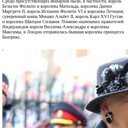
Среди присутствующих монархов были, в частности, король
Бельгии Филипп и королева Матильда, королева Дании
Маргрете II, король Испании Филипп VI и королева Летиция,
суверенный князь Монако Альбет II, король Карл XVI Густав
и королева Швеции Сильвия. Помимо нынешних правителей
Нидерландов короля Виллема-Александра и королевы
Максимы, в Лондон отправилась бывшая королева принцесса
Беатрикс.