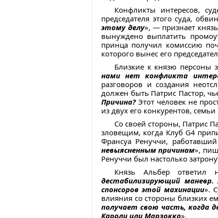
Конфликты интересов, суд
председателя этого суда, обви
этому делу
», — признает князь
вынуждено выплатить промоут
принца получил комиссию поч
которого вынес его председател
Близкие к князю персоны 
нами нет конфликта интер
разговоров и создания неотсл
должен быть Патрис Пастор, чье
Причина?
Этот человек не прос
из двух его конкурентов, семь
Со своей стороны, Патрис П
зловещим, когда Клуб G4 прип
Франсуа Ренуччи, работавший 
невыясненным причинам
», пи
Ренуччи был настолько затронут
Князь Альбер ответил 
дестабилизирующий маневр. 
спонсоров этой махинации
». 
влияния со стороны близких ем
получает свою часть, когда д
Кароли или Марзокко
».