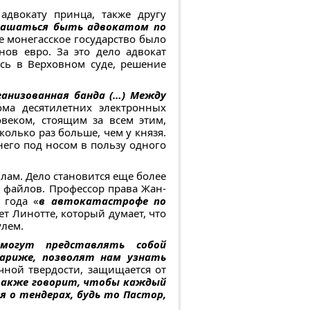
адвокату принца, также другу
глашаться быть адвокатом по
ое монегасское государство было
ов евро. За это дело адвокат
сь в Верховном суде, решение
ганизованная банда (…) Между
ома десятилетних электронных
овеком, стоящим за всем этим,
колько раз больше, чем у князя.
него под носом в пользу одного
йлам. Дело становится еще более
 файлов. Профессор права Жан-
 года «
в автокатастрофе по
ет Линотте, который думает, что
улем.
могут представлять собой
Париже, позволят нам узнать
чной твердости, защищается от
 также говорит, чтобы каждый
я о тендерах, будь то Пастор,