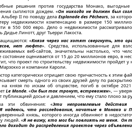
ебные решения против государства Монако, выгодные 
нения сыплются дождем. «
Он никогда не должен был со
 Альбер II по поводу дела
Esplanade des Pêcheurs
, за котор
еру недвижимости компенсацию в размере 150 миллион
ти в 550 000 евро. Дело о недвижимости рассматривало
ь Дидье Линотт, друг Тьерри Лакоста.
защищаются: «
Князя через нас хотят свергнуть, это ор
есов, нет люфта
». Средства, использованные для взл
еживаемых веб-сайтов, значительны настолько, что чел
 состояние оценивается от 15 до 20 миллионов евро, в нес
тит, что проект по строительству недвижимости пройдет у 
и Марзокко и компании Кароли.
астор категорически отрицает свою причастность к этим фа
исывает смерть одного из своих друзей делу по раскрытию
на князя по искам об отцовстве, погиб в октябре 2021
шет
Le Monde
. «
Он был так тронут, встревожен
», — уверя
 публикацией досье и давлением, что ему стало плохо за р
на эти обвинения: «
Эти неприемлемые действия 
Я надеюсь, что расследования, начатые в Монако и 
Суверенный князь, которого иногда обвиняют в недостато
у людей. «
Я не вижу, кто мог бы повлиять на меня. Он
ело доходит до распределения проектов через объявлени