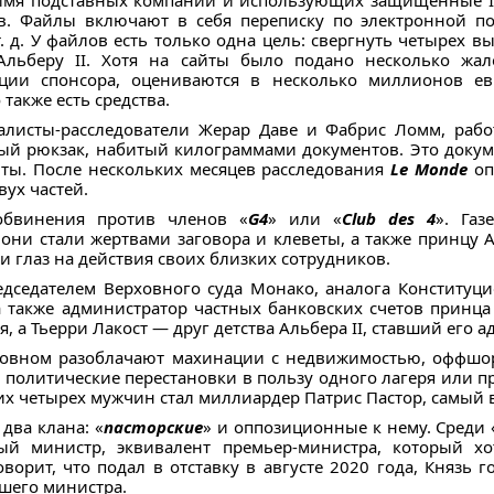
 имя подставных компаний и использующих защищенные IP
. Файлы включают в себя переписку по электронной почт
т. д. У файлов есть только одна цель: свергнуть четырех 
Альберу II. Хотя на сайты было подано несколько жал
ции спонсора, оцениваются в несколько миллионов ев
 также есть средства.
алисты-расследователи Жерар Даве и Фабрис Ломм, ра
ый рюкзак, набитый килограммами документов. Это доку
ты. После нескольких месяцев расследования
Le Monde
оп
вух частей.
обвинения против членов «
G4
» или «
Club des 4
». Газ
ни стали жертвами заговора и клеветы, а также принцу А
 глаз на действия своих близких сотрудников.
дседателем Верховного суда Монако, аналога Конституц
 также администратор частных банковских счетов принца
 а Тьерри Лакост — друг детства Альбера II, ставший его а
овном разоблачают махинации с недвижимостью, оффшорн
политические перестановки в пользу одного лагеря или пр
их четырех мужчин стал миллиардер Патрис Пастор, самый
два клана: «
пасторские
» и оппозиционные к нему. Среди 
ый министр, эквивалент премьер-министра, который хо
ворит, что подал в отставку в августе 2020 года, Князь г
шего министра.