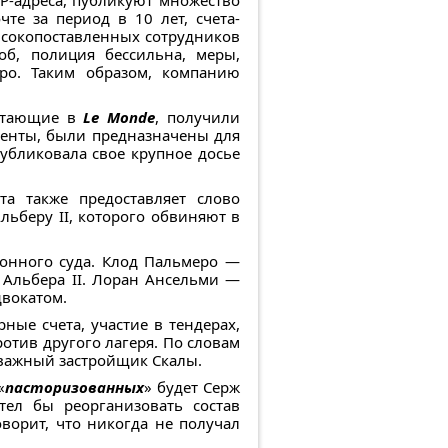
-адреса, публикуют множество
е за период в 10 лет, счета-
высокопоставленных сотрудников
об, полиция бессильна, меры,
ро. Таким образом, компанию
ботающие в
Le Monde
, получили
менты, были предназначены для
убликовала свое крупное досье
ета также предоставляет слово
льберу II, которого обвиняют в
ионного суда. Клод Пальмеро —
 Альбера II. Лоран Ансельми —
двокатом.
ые счета, участие в тендерах,
отив другого лагеря. По словам
 важный застройщик Скалы.
«
пасторизованных
» будет Серж
тел бы реорганизовать состав
оворит, что никогда не получал