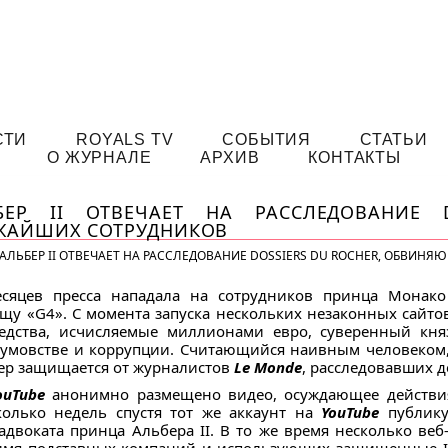
СТИ
ROYALS TV
СОБЫТИЯ
СТАТЬИ
О ЖУРНАЛЕ
АРХИВ
КОНТАКТЫ
ЕР II ОТВЕЧАЕТ НА РАССЛЕДОВАНИЕ D
ЖАЙШИХ СОТРУДНИКОВ
АЛЬБЕР II ОТВЕЧАЕТ НА РАССЛЕДОВАНИЕ DOSSIERS DU ROCHER, ОБВИН
сяцев пресса нападала на сотрудников принца Монако 
щу «G4». С момента запуска нескольких незаконных сайто
едства, исчисляемые миллионами евро, суверенный кня
кумовстве и коррупции. Считающийся наивным человеком
бер защищается от журналистов
Le Monde
, расследовавших д
ouTube
анонимно размещено видео, осуждающее действия
колько недель спустя тот же аккаунт на
YouTube
публику
адвоката принца Альбера II. В то же время несколько ве