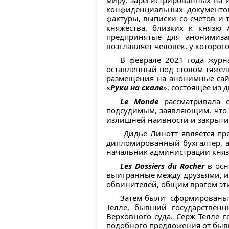
миру, зарегистрированных на
конфиденциальных документов
фактуры, выписки со счетов и 
княжества, близких к князю 
предпринятые для анонимиза
возглавляет человек, у которого
В феврале 2021 года журн
оставленный под столом тяжел
размещения на анонимные сай
«
Руки на скале
», состоящее из д
Le Monde
рассматривала 
подсудимым, заявляющим, что о
излишней наивности и закрытии
Дидье Линотт является пре
дипломированный бухгалтер, а
начальник администрации князя,
Les Dossiers du Rocher
в осн
выигранные между друзьями, и 
обвинителей, общим врагом эт
Затем были сформированы 
Телле, бывший государственн
Верховного суда. Серж Телле го
подобного предложения от быв