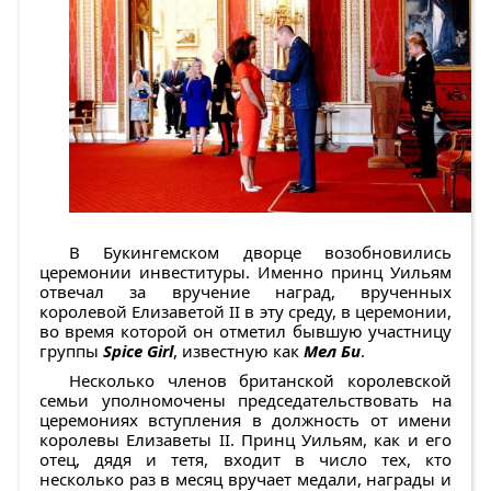
В Букингемском дворце возобновились
церемонии инвеституры. Именно принц Уильям
отвечал за вручение наград, врученных
королевой Елизаветой II в эту среду, в церемонии,
во время которой он отметил бывшую участницу
группы
Spice Girl
, известную как
Мел Би
.
Несколько членов британской королевской
семьи уполномочены председательствовать на
церемониях вступления в должность от имени
королевы Елизаветы II. Принц Уильям, как и его
отец, дядя и тетя, входит в число тех, кто
несколько раз в месяц вручает медали, награды и