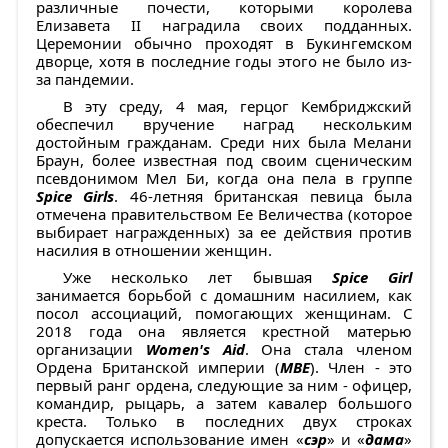
различные почести, которыми королева
Елизавета II наградила своих подданных.
Церемонии обычно проходят в Букингемском
дворце, хотя в последние годы этого не было из-
за пандемии.
В эту среду, 4 мая, герцог Кембриджский
обеспечил вручение наград нескольким
достойным гражданам. Среди них была Мелани
Браун, более известная под своим сценическим
псевдонимом Мел Би, когда она пела в группе
Spice Girls
. 46-летняя британская певица была
отмечена правительством Ее Величества (которое
выбирает награжденных) за ее действия против
насилия в отношении женщин.
Уже несколько лет бывшая
Spice Girl
занимается борьбой с домашним насилием, как
посол ассоциаций, помогающих женщинам. С
2018 года она является крестной матерью
организации
Women's Aid
. Она стала членом
Ордена Британской империи (
MBE
). Член - это
первый ранг ордена, следующие за ним - офицер,
командир, рыцарь, а затем кавалер большого
креста. Только в последних двух строках
допускается использование имен «
сэр
» и «
дама
»