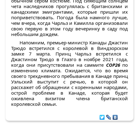
обычном сером костюме. Под сияющим солнцем
чета наследников прогулялась с британскими и
канадскими эмигрантами, которые пришли их
поприветствовать. Погода была намного лучше,
чем вчера, когда Чарльз и Камилла организовали
свою первую в этом году вечеринку в саду под
небольшим дождем.
Напомним, премьер-министр Канады Джастин
Трюдо встретился с королевой в Виндзорском
замке 7 марта. Принц Чарльз встретился с
Джастином Трюдо в Глазго в ноябре 2021 года,
когда они присутствовали на саммите
COP26
по
изменению климата. Ожидается, что во время
своего трехдневного пребывания в Канаде принц
Уэльский выступит с речью, в которой он
расскажет об обращении с коренными народами,
острой проблеме в Канаде, которая будет
оживлена визитом члена британской
королевской семьи.