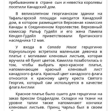
пребыванием в стране сын и невестка королевы
посетили Канадский дом.
В великолепном георгианском здании на
Тафальгарской площади находится Канадский
дом, в котором размещается Верховная комиссия
Канады в Соединенном Королевстве. Верховный
комиссар Ральф Гудейл и его жена Памела
Кендел-Гудейл приветствовали британского
наследника 12 мая.
У входа в
Canada House
герцогиню
Корнуольскую встретила маленькая девочка в
платье с мотивами кленовых листьев, которая
вручила ей букет цветов. Камилла позаботилась о
том, чтобы выбрать ярко-красное платье,
напоминающее красный кленовый лист
канадского флага. Красный цвет канадского флага
относится к красному цвету креста Святого
Георгия, который сам используется в качестве
флага Англии
Красное платье было сшито для герцогини на
заказ Брюсом Олдфилдом. Складки на ткани на
уровне талии также напоминают кончики
кленовых листьев. Принц Чарльз был в своем