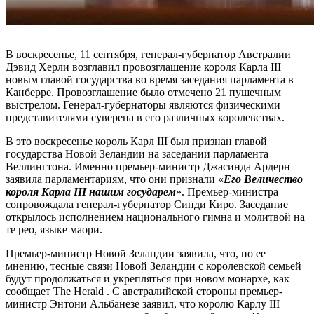
В воскресенье, 11 сентября, генерал-губернатор Австралии
Дэвид Херли возглавил провозглашение короля Карла III
новым главой государства во время заседания парламента в
Канберре. Провозглашение было отмечено 21 пушечным
выстрелом. Генерал-губернаторы являются физическими
представителями суверена в его различных королевствах.
В это воскресенье король Карл III был признан главой
государства Новой Зеландии на заседании парламента
Веллингтона. Именно премьер-министр Джасинда Ардерн
заявила парламентариям, что они признали «
Его Величество
короля Карла III нашим государем
». Премьер-министра
сопровождала генерал-губернатор Синди Киро. Заседание
открылось исполнением национального гимна и молитвой на
те рео, языке маори.
Премьер-министр Новой Зеландии заявила, что, по ее
мнению, тесные связи Новой Зеландии с королевской семьей
будут продолжаться и укрепляться при новом монархе, как
сообщает The Herald . С австралийской стороны премьер-
министр Энтони Альбанезе заявил, что королю Карлу III