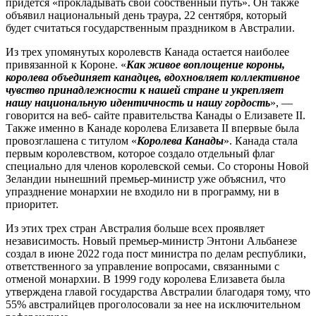
придется «прокладывать свой собственный путь». Он также
объявил национальный день траура, 22 сентября, который
будет считаться государственным праздником в Австралии.
Из трех упомянутых королевств Канада остается наиболее
привязанной к Короне. «
Как живое воплощение короны,
королева объединяет канадцев, вдохновляет коллективное
чувство принадлежности к нашей стране и укрепляет
нашу национальную идентичность и нашу гордость
», —
говорится на веб- сайте правительства Канады о Елизавете II.
Также именно в Канаде королева Елизавета II впервые была
провозглашена с титулом «
Королева Канады
». Канада стала
первым королевством, которое создало отдельный флаг
специально для членов королевской семьи. Со стороны Новой
Зеландии нынешний премьер-министр уже объяснил, что
упразднение монархии не входило ни в программу, ни в
приоритет.
Из этих трех стран Австралия больше всех проявляет
независимость. Новый премьер-министр Энтони Альбанезе
создал в июне 2022 года пост министра по делам республики,
ответственного за управление вопросами, связанными с
отменой монархии. В 1999 году королева Елизавета была
утверждена главой государства Австралии благодаря тому, что
55% австралийцев проголосовали за нее на исключительном