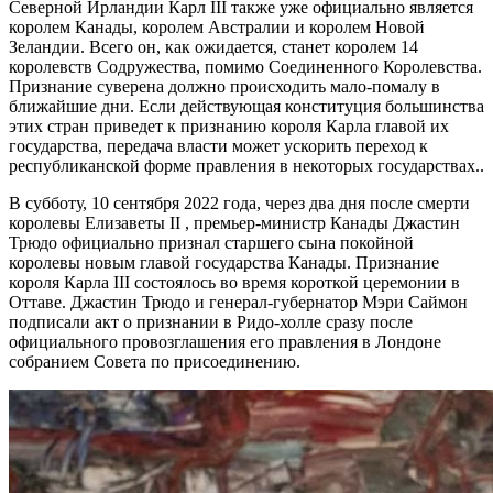
Северной Ирландии Карл III также уже официально является
королем Канады, королем Австралии и королем Новой
Зеландии. Всего он, как ожидается, станет королем 14
королевств Содружества, помимо Соединенного Королевства.
Признание суверена должно происходить мало-помалу в
ближайшие дни. Если действующая конституция большинства
этих стран приведет к признанию короля Карла главой их
государства, передача власти может ускорить переход к
республиканской форме правления в некоторых государствах..
В субботу, 10 сентября 2022 года, через два дня после смерти
королевы Елизаветы II , премьер-министр Канады Джастин
Трюдо официально признал старшего сына покойной
королевы новым главой государства Канады. Признание
короля Карла III состоялось во время короткой церемонии в
Оттаве. Джастин Трюдо и генерал-губернатор Мэри Саймон
подписали акт о признании в Ридо-холле сразу после
официального провозглашения его правления в Лондоне
собранием Совета по присоединению.