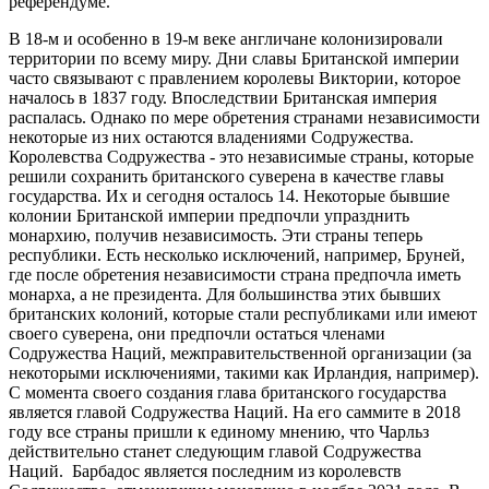
референдуме.
В 18-м и особенно в 19-м веке англичане колонизировали
территории по всему миру. Дни славы Британской империи
часто связывают с правлением королевы Виктории, которое
началось в 1837 году. Впоследствии Британская империя
распалась. Однако по мере обретения странами независимости
некоторые из них остаются владениями Содружества.
Королевства Содружества - это независимые страны, которые
решили сохранить британского суверена в качестве главы
государства. Их и сегодня осталось 14. Некоторые бывшие
колонии Британской империи предпочли упразднить
монархию, получив независимость. Эти страны теперь
республики. Есть несколько исключений, например, Бруней,
где после обретения независимости страна предпочла иметь
монарха, а не президента. Для большинства этих бывших
британских колоний, которые стали республиками или имеют
своего суверена, они предпочли остаться членами
Содружества Наций, межправительственной организации (за
некоторыми исключениями, такими как Ирландия, например).
С момента своего создания глава британского государства
является главой Содружества Наций. На его саммите в 2018
году все страны пришли к единому мнению, что Чарльз
действительно станет следующим главой Содружества
Наций. Барбадос является последним из королевств