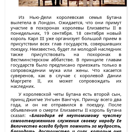
Из Нью-Дели королевская семья Бутана
вылетела в Лондон. Ожидается, что они примут
участие в похоронах королевы Елизаветы II в
понедельник, 19 сентября. 18 сентября новый
король Карл III уже организует большой прием в
присутствии всех глав государств, совершивших
поездку. Неизвестно, будет ли молодой наследник
также присутствовать на похоронах в
Вестминстерском аббатстве. В принципе главам
государств было предписано приезжать только в
сопровождении мужа или жены. Что касается
суверенов, как в случае с королевой Дании
Маргрете II, их может сопровождать их
наследник.
У королевской четы Бутана есть второй сын,
принц Джигме Унгьен Вангчук. Принцу всего два
года, и он не отправился в поездку. После
объявления о смерти Елизаветы II король Бутана
сказал: «
Благодаря её неутомимому чувству
самоотверженного служения своему народу Ее
Величество всегда будут помнить за мудрость,
благодать, достоинство и силу, которые она