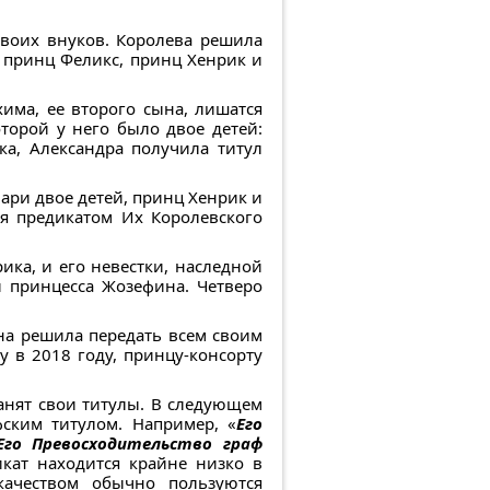
своих внуков. Королева решила
 принц Феликс, принц Хенрик и
хима, ее второго сына, лишатся
торой у него было двое детей:
ка, Александра получила титул
ари двое детей, принц Хенрик и
я предикатом Их Королевского
ика, и его невестки, наследной
и принцесса Жозефина. Четверо
она решила передать всем своим
 в 2018 году, принцу-консорту
ранят свои титулы. В следующем
фским титулом. Например, «
Его
Его Превосходительство граф
икат находится крайне низко в
качеством обычно пользуются