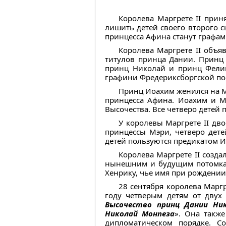
Королева Маргрете II прин
лишить детей своего второго 
принцесса Афина станут графа
Королева Маргрете II объяв
титулов принца Дании. Принц 
принц Николай и принц Феликс
графини Фредериксборгской пос
Принц Иоахим женился на Ма
принцесса Афина. Иоахим и М
Высочества. Все четверо детей
У королевы Маргрете II дво
принцессы Мэри, четверо дете
детей пользуются предикатом И
Королева Маргрете II созда
нынешним и будущим потомкам.
Хенрику, чье имя при рождении
28 сентября королева Маргр
году четверым детям от двух 
Высочество принц Дании Ник
Николай Монпеза
». Она такж
дипломатическом порядке. С