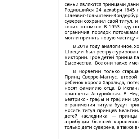
семьи являются принцами Дании
Родившийся 24 декабря 1845 г
Шлезвиг-Гольштейн-Зондербург-
суверен сохранил свой титул, и 
своих потомков. В 1953 году н
ограничив порядок потомками 
могли принять новую частицу «
В 2019 году аналогичное, х
Швеции был реструктурирован. 
Виктории. Трое детей принца К
Высочества. Все они также име
В Норвегии только старша
Принц Сверре-Магнус, второй 
ребенок короля Харальда, поте
носят фамилию отца. В Испан
принцесса Астурийская. В Ни
Беатрикс - графы и графини Ор
ограничения титула будут при
носить титул принцев Бельгии
детей наследника, — принцы 
атрибуции бывшей королевск
только дети суверена, а также 