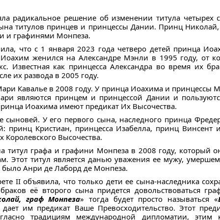
яла радикальное решение об изменении титула четырех 
сына титулов принцев и принцессы Дании. Принц Николай,
ми и графинями Монпеза.
ила, что с 1 января 2023 года четверо детей принца Иоа
Иоахим женился на Александре Мэнли в 1995 году, от ко
. Известная как принцесса Александра во время их бра
ле их развода в 2005 году.
ри Кавалье в 2008 году. У принца Иоахима и принцессы М
ари являются принцем и принцессой Дании и пользуютс
 принца Иоахима имеют предикат Их Высочества.
е сыновей. У его первого сына, наследного принца Фредер
й: принц Кристиан, принцесса Изабелла, принц Винсент 
х Королевского Высочества.
ла титул графа и графини Монпеза в 2008 году, который 
 Этот титул является данью уважения ее мужу, умершему
 было Анри де Лаборд де Монпеза.
ете II объявила, что только дети ее сына-наследника сох
браков её второго сына придется довольствоваться гра
олай, граф Монпеза
» тогда будет просто называться «
е дает им предикат Ваше Превосходительство. Этот пред
огласно традициям международной дипломатии, этим 