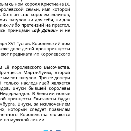
рым сыном короля Кристиана IX.
оролевской семьи, имя которой
 Хотя он стал королем эллинов,
воих титулов ни для себя, ни для
ких-либо претензий на престол,
ись принцами «
аф Дании
» и не
рл XVI Густав. Королевский дом
также двое детей кронпринцессы
меют предиката Их Королевского
 Её Королевского Высочества.
Принцесса Марта-Луиза, второй
е имеют титулов. Три её дочери
 только наследницей является
андов. Внуки бывшей королевы
е Нидерландов. В Бельгии новые
ной принцессы Елизаветы будут
мбурга. Внуки, за исключением
их, который следует правилам
енного Королевства являются
ки по мужской линии.