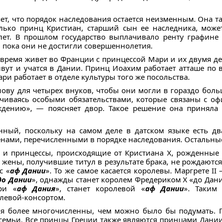
яет, что порядок наследования остается неизменным. Она т
лько принц Кристиан, старший сын ее наследника, може
лет. В прошлом государство выплачивало ренту графине
, пока они не достигли совершеннолетия.
время живет во Франции с принцессой Мари и их двумя де
вут и учатся в Дании. Принц Иоахим работает атташе по 
ри работает в отделе культуры того же посольства.
снову для четырех внуков, чтобы они могли в гораздо бо
ичиваясь особыми обязательствами, которые связаны с о
ждению», — поясняет двор. Такое решение она приняла 
ный, поскольку на самом деле в датском языке есть дв
енами, перечисленными в порядке наследования. Остальны
 и принцессы, происходящие от Кристиана X, рожденные 
 жены, получившие титул в результате брака, не рождаются
с «
аф Дании
». То же самое касается королевы. Маргрете II 
до Дании
», однажды станет королем Фредериком X «до Дании
ри «
аф Дания
», станет королевой «
аф Дании
». Таким
левой-консортом.
ня более многочисленны, чем можно было бы подумать. 
семьи. Все принцы Греции также являются принцами Дании