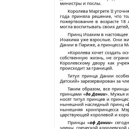
министры и послы.
Королева Маргрете II уточн
года приняла решение, что то
пожертвование в возрасте 18 
могла воспитывать своих детей
Принц Иоахим в настоящее 
Иоахима уже взрослые. Они жи
Дании в Париже, а принцесса Ма
«Королева хочет создать о
собственную жизнь, не огран
Королевскому двору как учре
происходит за границей.
Титул принца Дании особен
Датский» зарезервирован за чл
Таким образом, все принцы
принцами «
до Дании
». Мужья и
носят титул принцев и принцес
нынешний наследный принц «
нынешняя кронпринцесса Мэ
царствующей королевой и коро
Принцы «
аф Дании
» сегод
члены греческой королевской 