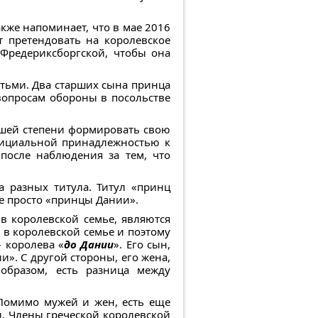
акже напоминает, что в мае 2016
т претендовать на королевское
 Фредериксборгской, чтобы она
тьми. Два старших сына принца
вопросам обороны в посольстве
льшей степени формировать свою
фициальной принадлежностью к
после наблюдения за тем, что
а разных титула. Титул «принц
е просто «принцы Дании».
в королевской семье, являются
 в королевской семье и поэтому
– королева «
до Дании
». Его сын,
». С другой стороны, его жена,
 образом, есть разница между
Помимо мужей и жен, есть еще
. Члены греческой королевской