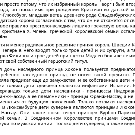
 просто потому, что их избранный король Георг I был вто
ода, он носил имя при рождении Кристиан из датской к
Глюксбург, младшая ветвь древнего рода Ольденбургских.
датская корона согласилась с тем, что он не откажется от с
овое правило престолонаследия лишило греческую ветвь ка
Кристиана X. Члены греческой королевской семьи остал
до
».
отя и менее радикальное решение принял король Швеции Ка
Теперь в него входят только трое детей и их супруги, а 
арла Филиппа и трое детей принцессы Мадлен больше не и
ют свой собственный герцогский титул.
я дочь наследного принца Хокона пользуется предикатом
ребенок наследного принца, не носит такой предикат. 
ряла предикат еще до замужества, и ее собственные дети н
ии только дети суверена являются инфантами Испании. И
дерландах только дети наследника - принцессы Нидерл
анж-Нассау, а ее племянники - принцы Оранж-Нассау, а н
меняться от будущих поколений. Только потомки наслед
. В Люксембурге дети суверена являются принцами Люксе
Нассау. Они также носят титул принцев Бурбон-Пармск
ой семьи. В Соединенном Королевстве принцами Соедин
внуки по мужской линии. только дети суверена, а также вну