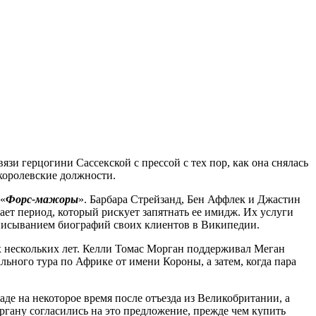
вязи герцогини Сассекской с прессой с тех пор, как она снялась
 королевские должности.
 «
Форс-мажоры
». Барбара Стрейзанд, Бен Аффлек и Джастин
ет период, который рискует запятнать ее имидж. Их услуги
реписыванием биографий своих клиентов в Википедии.
х нескольких лет. Келли Томас Морган поддерживал Меган
льного тура по Африке от имени Короны, а затем, когда пара
аде на некоторое время после отъезда из Великобритании, а
органу согласились на это предложение, прежде чем купить