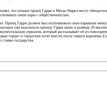
оясняет, что отныне принц Гарри и Меган Маркл могут обходитьс
беспечивать связи пары с общественностью.
ии. Принц Гарри должен был опубликовать свои взрывные мемуа
, которое уже выплатило принцу Гарри аванс в размере 20 миллио
документальным сериалом, который рассказывает об их повседне
торые герцог и герцогиня хотят внести после смерти королевы Ел
с главы государства.