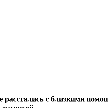
ие расстались с близкими пом
а актрисой