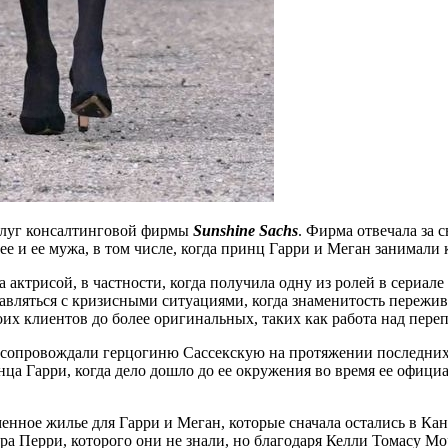
слуг консалтинговой фирмы
Sunshine Sachs
. Фирма отвечала за с
е и ее мужа, в том числе, когда принц Гарри и Меган занимали
ла актрисой, в частности, когда получила одну из ролей в сериале
вляться с кризисными ситуациями, когда знаменитость пережива
воих клиентов до более оригинальных, таких как работа над пе
н сопровождали герцогиню Сассекскую на протяжении последни
нца Гарри, когда дело дошло до ее окружения во время ее официа
енное жилье для Гарри и Меган, которые сначала остались в Кан
ера Перри, которого они не знали, но благодаря Келли Томасу М