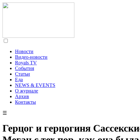
Новости
Видео-новости
Royals TV
События
Статьи
Еда
NEWS & EVENTS
О журнале
Архив
Контакты
☰
Герцог и герцогиня Сассекск
Меган с тех пор, как она был