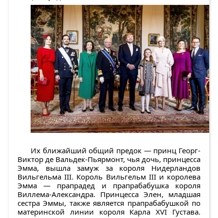
Их ближайший общий предок — принц Георг-
Виктор де Вальдек-Пьярмонт, чья дочь, принцесса
Эмма, вышла замуж за короля Нидерландов
Вильгельма III. Король Вильгельм III и королева
Эмма — прапрадед и прапрабабушка короля
Виллема-Александра. Принцесса Элен, младшая
сестра Эммы, также является прапрабабушкой по
материнской линии короля Карла XVI Густава.