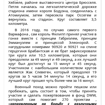
Хейзеле, районе выставочного центра Брюсселя.
Петля началась на легкоатлетической дорожке
стадиона имени короля Бодуэна, соединилась с
Атомиумом, затем пересекла парк Оссегем и
вернулась на стадион. Круг составляет 3,5
километра.
В 2016 году, по случаю самого первого
Вармафона , сам король Филипп принял участие в
гонке вместе с принцем Габриэлем, принцем
Эммануэлем и принцессой Элеонорой. С
нагрудными номерами 90920 и 90921 на спине
герцогиня Брабантская и ее брат зафиксировали
три круга или 10,5 километров, которые они
преодолели за 49 минут и 49 секунд, а их лучший
круг был достигнут за 15 минут и 45 секунд.
Участником с наибольшим количеством кругов
является Жак Слевеген, который преодолел 19
кругов за 5 часов 54 минуты 14 секунд, а его
лучший круг прошел чуть более чем за 16 минут.
Военный поход можно пройти пешком или
пробежать, цель состоит в том, чтобы принять
участие и сделать пожертвование в фонд DWW,
который сам помогает 270 проектам ,
«
направленным на борьбу с различными