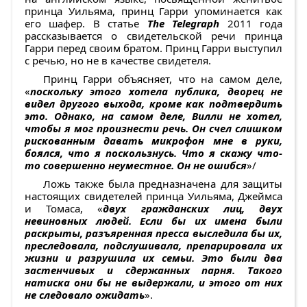
принца Уильяма, принц Гарри упоминается как
его шафер. В статье
The Telegraph
2011 года
рассказывается о свидетельской речи принца
Гарри перед своим братом. Принц Гарри выступил
с речью, но не в качестве свидетеля.
Принц Гарри объясняет, что на самом деле,
«
поскольку этого хотела публика, дворец не
видел другого выхода, кроме как подтвердить
это. Однако, на самом деле, Вилли не хотел,
чтобы я мог произнести речь. Он счел слишком
рискованным давать микрофон мне в руки,
боялся, что я поскользнусь. Что я скажу что-
то совершенно неуместное. Он не ошибся
»/
Ложь также была предназначена для защиты
настоящих свидетелей принца Уильяма, Джеймса
и Томаса, «
двух гражданских лиц, двух
невиновных людей. Если бы их имена были
раскрыты, разъяренная пресса выследила бы их,
преследовала, подслушивала, препарировала их
жизни и разрушила их семьи. Это были два
застенчивых и сдержанных парня. Такого
натиска они бы не выдержали, и этого от них
не следовало ожидать
».