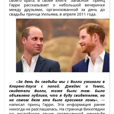
своего брата. В своей книге Запасной принц
Гарри рассказывает о небольшой вечеринке
между друзьями, организованной за день до
свадьбы принца Уильяма, в апреле 2011 года.
«
За день до свадьбы мы с Вилли ужинали в
Кларенс-Хаусе с папой. Джеймс и Томас,
свидетели Вилли, тоже были там. Было
объявлено публике, что я буду свидетелем, но
на самом деле это была красивая ложь
», —
написал принц Гарри. Эта информация ранее
никогда не разглашалась. На странице Википедии
на английском языке, посвященной женитьбе