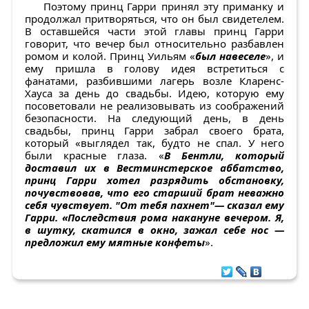
Поэтому принц Гарри принял эту приманку и
продолжал притворяться, что он был свидетелем.
В оставшейся части этой главы принц Гарри
говорит, что вечер был относительно разбавлен
ромом и колой. Принц Уильям «
был навеселе
», и
ему пришла в голову идея встретиться с
фанатами, разбившими лагерь возле Кларенс-
Хауса за день до свадьбы. Идею, которую ему
посоветовали не реализовывать из соображений
безопасности. На следующий день, в день
свадьбы, принц Гарри забрал своего брата,
который «выглядел так, будто не спал. У него
были красные глаза. «
В Бентли, который
доставил их в Вестминстерское аббатство,
принц Гарри хотел разрядить обстановку,
почувствовав, что его старший брат неважно
себя чувствует. "От тебя пахнет"— сказал ему
Гарри. «Последствия рома накануне вечером. Я,
в шутку, скатился в окно, зажал себе нос —
предложил ему мятные конфеты
».