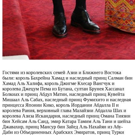
Гостями из королевских семей Азии и Ближнего Востока
были: король Бахрейна Хамад и наследный принц Салман бин
Хамад Аль Халифа, король Джигме Кхесар Вангчук и
королева Джецум Пема из Бутана, султан Брунея Хассанал
Болкиах и принц Абдул Матин, наследный принц Кувейта
Мишаал Аль Сабах, наследный принц Фумихито и наследная
принцесса Японии Кико, король Иордании Абдалла II и
королева Рания, верховный глава Малайзии Абдалла Шах и
королева Азиза Искандария, наследный принц Омана Тиязин
бин Хейсам Аль Саид, эмир Катара Тамим Аль Тани и шейха
Джавахир, принц Мансур бин Зайед Аль Нахайян из Абу-
Даби из Объединенных Арабских Эмиратов, принц Турки