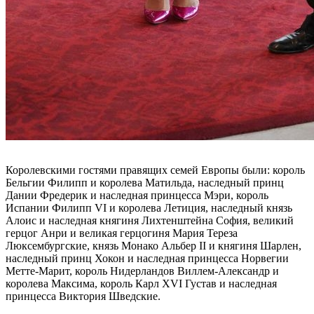
Королевскими гостями правящих семей Европы были: король
Бельгии Филипп и королева Матильда, наследный принц
Дании Фредерик и наследная принцесса Мэри, король
Испании Филипп VI и королева Летиция, наследный князь
Алоис и наследная княгиня Лихтенштейна София, великий
герцог Анри и великая герцогиня Мария Тереза
Люксембургские, князь Монако Альбер II и княгиня Шарлен,
наследный принц Хокон и наследная принцесса Норвегии
Метте-Марит, король Нидерландов Виллем-Александр и
королева Максима, король Карл XVI Густав и наследная
принцесса Виктория Шведские.