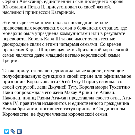
Сербии Александр, единственный сын последнего короля
Югославии Петра II, присутствовал со своей женой,
наследной принцессой Катариной.
Эти четыре семьи представляют последние четыре
православных королевских семьи в балканских странах, где
монархия была упразднена коммунистами или в результате
переворота. Король Карл III также имеет очень тесные
двоюродные связи с этими четырьмя семьями. Со времен
правления Карла III правящая ветвь британской королевской
семьи является даже младшей ветвью королевской семьи
Греции.
Также присутствовали церемониальные короли, имеющие
полуофициальную функцию в своей стране или официальное
признание. Король ашанти Осей Туту II присутствовал со
своей супругой, леди Джулией Туту. Короля маори Тухеитию
Паки сопровождала его жена Макау Арики Те Атаваи.
Наконец, принц Рахим Ага-хан представлял своего отца, Ага-
хана IV, правителя исмаилитов и единственного гражданина
Великобритании, носившего титул принца в Соединенном
Королевстве, не будучи членом королевской семьи.