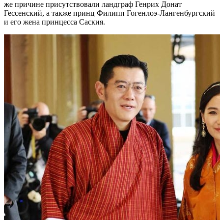
же причине присутствовали ландграф Генрих Донат
Гессенский, а также принц Филипп Гогенлоэ-Лангенбургский
и его жена принцесса Саския.