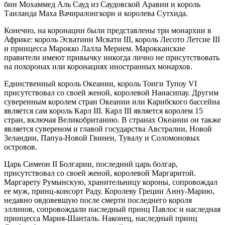
бин Мохаммед Аль Сауд из Саудовской Аравии и король
Таиланда Маха Вачиралонгкорн и королева Сутхида.
Конечно, на коронации были представлены три монархии в
Африке: король Эсватини Мсвати III, король Лесото Летсие III
и принцесса Марокко Лалла Мерием. Марокканские
правители имеют привычку никогда лично не присутствовать
на похоронах или коронациях иностранных монархов.
Единственный король Океании, король Тонги Тупоу VI
присутствовал со своей женой, королевой Нанасипау. Другим
суверенным королем стран Океании или Карибского бассейна
является сам король Карл III. Карл III является королем 15
стран, включая Великобританию. В странах Океании он также
является сувереном и главой государства Австралии, Новой
Зеландии, Папуа-Новой Гвинеи, Тувалу и Соломоновых
островов.
Царь Симеон II Болгарии, последний царь болгар,
присутствовал со своей женой, королевой Маргаритой.
Маргарету Румынскую, хранительницу короны, сопровождал
ее муж, принц-консорт Раду. Королеву Греции Анну-Марию,
недавно овдовевшую после смерти последнего короля
эллинов, сопровождали наследный принц Павлос и наследная
принцесса Мария-Шанталь. Наконец, наследный принц