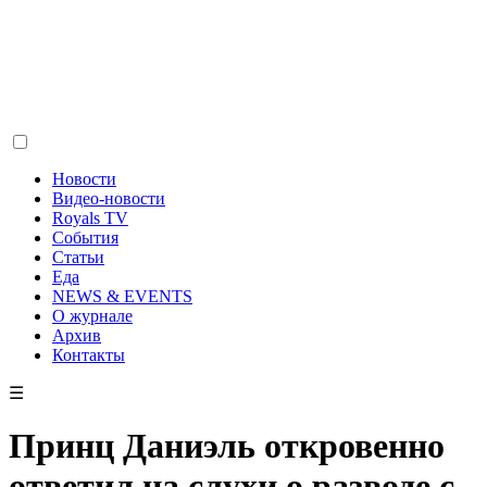
Новости
Видео-новости
Royals TV
События
Статьи
Еда
NEWS & EVENTS
О журнале
Архив
Контакты
☰
Принц Даниэль откровенно
ответил на слухи о разводе с