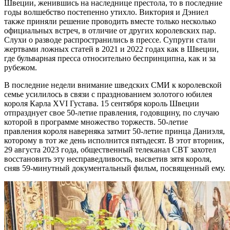
Швеции, женившись на наследнице престола, то в последние
годы волшебство постепенно утихло. Виктория и Дэниел
также приняли решение проводить вместе только несколько
официальных встреч, в отличие от других королевских пар.
Слухи о разводе распространились в прессе. Супруги стали
жертвами ложных статей в 2021 и 2022 годах как в Швеции,
где бульварная пресса относительно беспринципна, как и за
рубежом.
В последние недели внимание шведских СМИ к королевской
семье усилилось в связи с празднованием золотого юбилея
короля Карла XVI Густава. 15 сентября король Швеции
отпразднует свое 50-летие правления, годовщину, по случаю
которой в программе множество торжеств. 50-летие
правления короля наверняка затмит 50-летие принца Даниэля,
которому в тот же день исполнится пятьдесят. В этот вторник,
29 августа 2023 года, общественный телеканал СВТ захотел
восстановить эту несправедливость, высветив зятя короля,
сняв 59-минутный документальный фильм, посвященный ему.